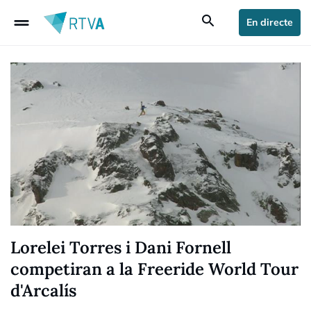
drag_handle
search
En directe
Lorelei Torres i Dani Fornell
competiran a la Freeride World Tour
d'Arcalís