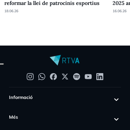
reformar la llei de patrocinis esportius
2025 a
18.06.26
16.06.26
Informació
Més