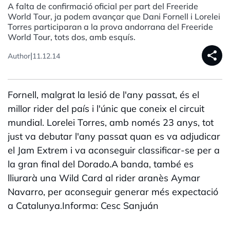
A falta de confirmació oficial per part del Freeride
World Tour, ja podem avançar que Dani Fornell i Lorelei
Torres participaran a la prova andorrana del Freeride
World Tour, tots dos, amb esquís.
share
|
Author
11.12.14
Fornell, malgrat la lesió de l'any passat, és el
millor rider del país i l'únic que coneix el circuit
mundial. Lorelei Torres, amb només 23 anys, tot
just va debutar l'any passat quan es va adjudicar
el Jam Extrem i va aconseguir classificar-se per a
la gran final del Dorado.A banda, també es
lliurarà una Wild Card al rider aranès Aymar
Navarro, per aconseguir generar més expectació
a Catalunya.Informa: Cesc Sanjuán