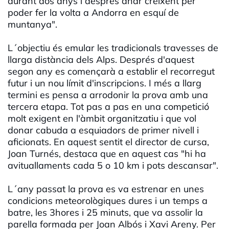
durant dos anys i després anar creixent per
poder fer la volta a Andorra en esquí de
muntanya".
L´objectiu és emular les tradicionals travesses de
llarga distància dels Alps. Després d'aquest
segon any es començarà a establir el recorregut
futur i un nou límit d'inscripcions. I més a llarg
termini es pensa a arrodonir la prova amb una
tercera etapa. Tot pas a pas en una competició
molt exigent en l'àmbit organitzatiu i que vol
donar cabuda a esquiadors de primer nivell i
aficionats. En aquest sentit el director de cursa,
Joan Turnés, destaca que en aquest cas "hi ha
avituallaments cada 5 o 10 km i pots descansar".
L´any passat la prova es va estrenar en unes
condicions meteorològiques dures i un temps a
batre, les 3hores i 25 minuts, que va assolir la
parella formada per Joan Albós i Xavi Areny. Per