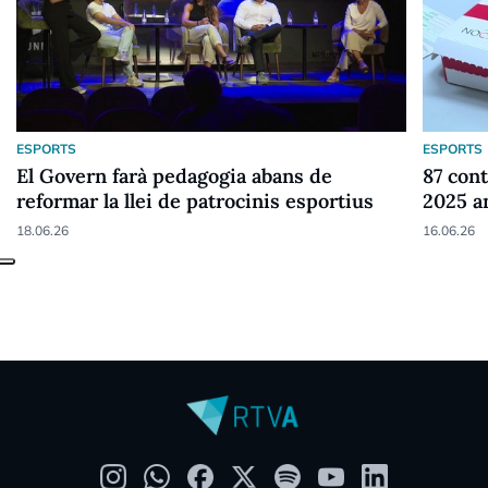
ESPORTS
ESPORTS
El Govern farà pedagogia abans de
87 cont
reformar la llei de patrocinis esportius
2025 a
18.06.26
16.06.26