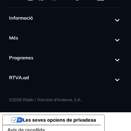
Informació
Més
Programes
RTVA.ad
©
2026
Ràdio i Televisió d’Andorra, S.A.
Les seves opcions de privadesa
Avís de recollida