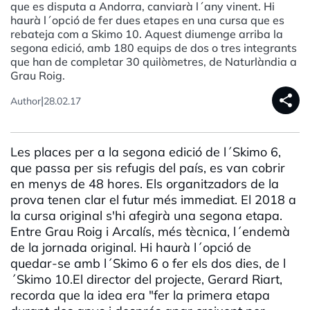
que es disputa a Andorra, canviarà l´any vinent. Hi
haurà l´opció de fer dues etapes en una cursa que es
rebateja com a Skimo 10. Aquest diumenge arriba la
segona edició, amb 180 equips de dos o tres integrants
que han de completar 30 quilòmetres, de Naturlàndia a
Grau Roig.
share
|
Author
28.02.17
Les places per a la segona edició de l´Skimo 6,
que passa per sis refugis del país, es van cobrir
en menys de 48 hores. Els organitzadors de la
prova tenen clar el futur més immediat. El 2018 a
la cursa original s'hi afegirà una segona etapa.
Entre Grau Roig i Arcalís, més tècnica, l´endemà
de la jornada original. Hi haurà l´opció de
quedar-se amb l´Skimo 6 o fer els dos dies, de l
´Skimo 10.El director del projecte, Gerard Riart,
recorda que la idea era "fer la primera etapa