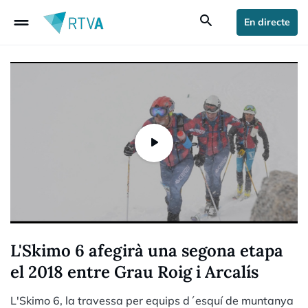
drag_handle
search
En directe
L'Skimo 6 afegirà una segona etapa
el 2018 entre Grau Roig i Arcalís
L'Skimo 6, la travessa per equips d´esquí de muntanya