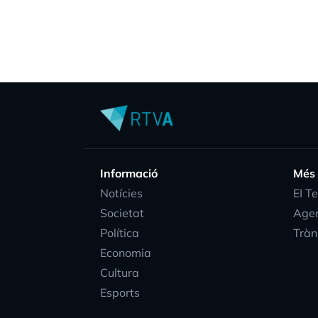
Informació
Més
Notícies
EI T
Societat
Age
Política
Tràn
Economia
Cultura
Esports