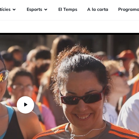
ícies
Esports
EI Temps
A la carta
Programa