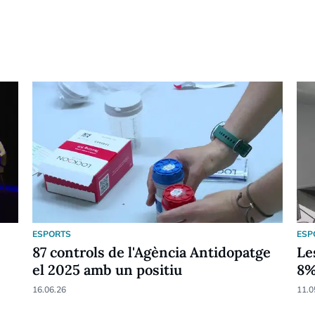
ESPORTS
ESP
87 controls de l'Agència Antidopatge
Le
el 2025 amb un positiu
8
16.06.26
11.0