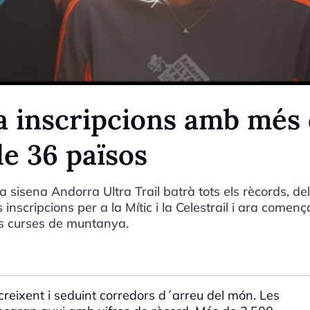
ca inscripcions amb més
e 36 països
sisena Andorra Ultra Trail batrà tots els rècords, del
 inscripcions per a la Mític i la Celestrail i ara començ
es curses de muntanya.
creixent i seduint corredors d´arreu del món. Les