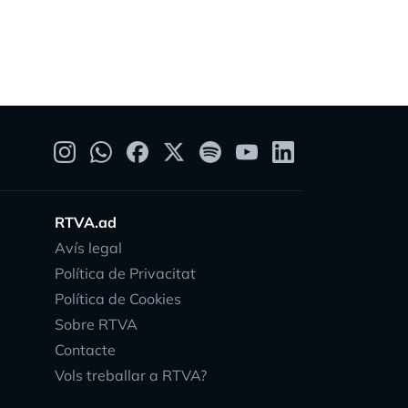
RTVA.ad
Avís legal
Política de Privacitat
Política de Cookies
Sobre RTVA
Contacte
Vols treballar a RTVA?