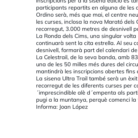
inscripcions per a la sisena edició es 
participants repartits en alguna de les 
Ordino serà, més que mai, el centre neur
les curses, inclosa la nova Marató dels 
recorregut, 3.000 metres de desnivell 
La Ronda dels Cims, una singular volta 
continuarà sent la cita estrella. Al seu 
desnivell, formarà part del calendari 
La Celestrail, de la seva banda, amb 83
una de les 50 milles més dures del circuit
mantindrà les inscripcions obertes fins al
La sisena Ultra Trail també serà un èxit 
recorregut de les diferents curses per c
´imprescindible alè d´empenta als partici
pugi a la muntanya, perquè comenci la 
Informa: Joan López