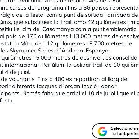
tancaran avui amb xifres de rècord. Més de 2.500
cinc curses del programa i fins a 36 països representa
àlgic de la festa, com a punt de sortida i arribada de
Cims, que substitueix la Trail, amb 42 quilòmetres i mi
positiu i el cim del Casamanya com a punt emblemàtic.
al país de 170 quilòmetres i 13.000 metres de desnivel
costat, la Mític, de 112 quilòmetres i 9.700 metres de
de les Skyrunner Series d´Andorra-Espanya.
 quilòmetres i 5.000 metres de desnivell, es consolid
 internacional. Per últim, la Solidaritrail, de 10 quilòm
 4 de juliol.
de voluntaris. Fins a 400 es repartiran al llarg del
obrir diferents tasques d´organització i donar l
pants. Només falta que arribi el 10 de juliol i que el 
festa.