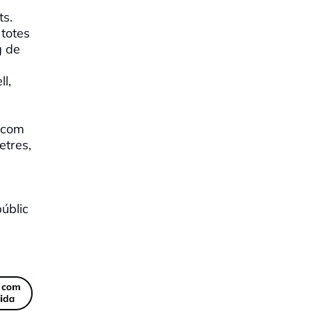
ts.
 totes
g de
l,
a com
etres,
públic