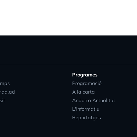
Programes
emps
Programació
nda.ad
A la carta
sit
Andorra Actualitat
L'Informatiu
Reportatges