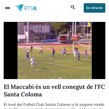
drag_handle
search
En directe
El Maccabi és un vell conegut de l'FC
Santa Coloma
El rival del Futbol Club Santa Coloma a la segona ronda