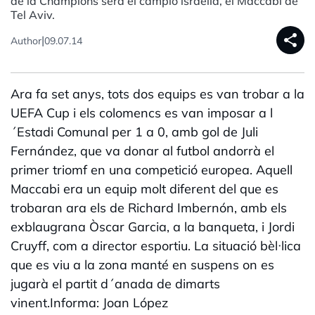
de la Champions serà el campió israelià, el Maccabi de
Tel Aviv.
share
|
Author
09.07.14
Ara fa set anys, tots dos equips es van trobar a la
UEFA Cup i els colomencs es van imposar a l
´Estadi Comunal per 1 a 0, amb gol de Juli
Fernández, que va donar al futbol andorrà el
primer triomf en una competició europea. Aquell
Maccabi era un equip molt diferent del que es
trobaran ara els de Richard Imbernón, amb els
exblaugrana Òscar Garcia, a la banqueta, i Jordi
Cruyff, com a director esportiu. La situació bèl·lica
que es viu a la zona manté en suspens on es
jugarà el partit d´anada de dimarts
vinent.Informa: Joan López