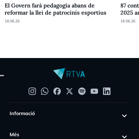
El Govern farà pedagogia abans de
87 cont
reformar la llei de patrocinis esportius
2025 a
18.06.26
16.06.26
Informació
Més