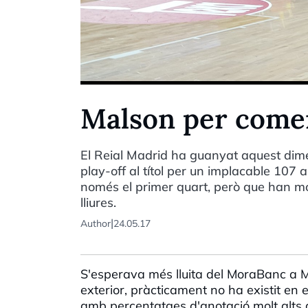
Malson per començ
El Reial Madrid ha guanyat aquest dimecr
play-off al títol per un implacable 107
només el primer quart, però que han mos
lliures.
|
Author
24.05.17
S'esperava més lluita del MoraBanc a Madr
exterior, pràcticament no ha existit en 
amb percentatges d'anotació molt alts 