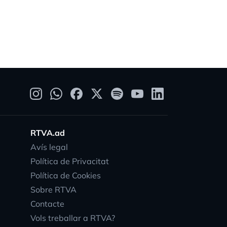
RTVA.ad
Avís legal
Política de Privacitat
Política de Cookies
Sobre RTVA
Contacte
Vols treballar a RTVA?