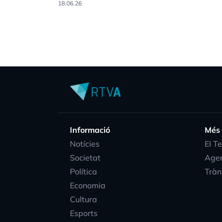
18.06.26
Informació
Més
Notícies
EI T
Societat
Age
Política
Tràn
Economia
Cultura
Esports