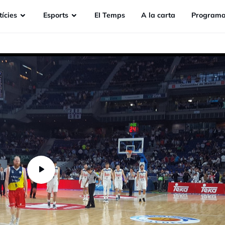
ícies
Esports
EI Temps
A la carta
Programa