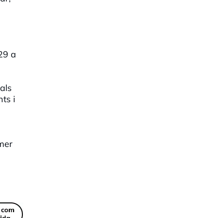
 29 a
als
ts i
imer