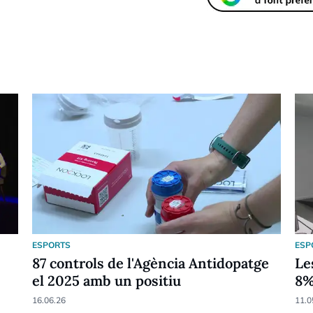
ESPORTS
ESP
87 controls de l'Agència Antidopatge
Le
el 2025 amb un positiu
8
16.06.26
11.0