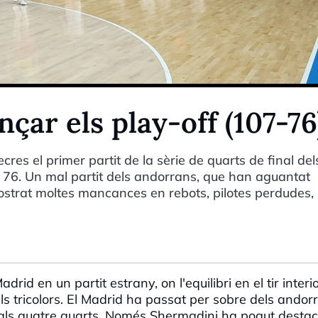
ar els play-off (107-76
es el primer partit de la sèrie de quarts de final del
 a 76. Un mal partit dels andorrans, que han aguantat
trat moltes mancances en rebots, pilotes perdudes, i
id en un partit estrany, on l'equilibri en el tir interio
els tricolors. El Madrid ha passat per sobre dels andor
als quatre quarts. Només Shermadini ha pogut destac