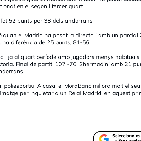
cionat en el segon i tercer quart.
n fet 52 punts per 38 dels andorrans.
xió quan el Madrid ha posat la directa i amb un parcial
una diferència de 25 punts, 81-56.
d i ja al quart període amb jugadors menys habituals 
istòria. Final de partit, 107 -76. Shermadini amb 21 pun
andorrans.
l poliesportiu. A casa, el MoraBanc millora molt el seu
 imatge per inquietar a un Reial Madrid, en aquest pr