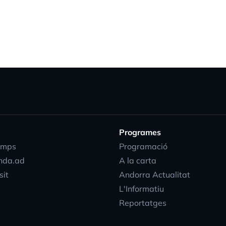
Programes
emps
Programació
nda.ad
A la carta
sit
Andorra Actualitat
L'Informatiu
Reportatges