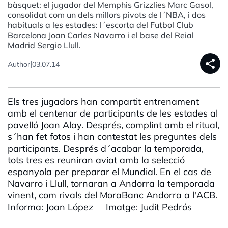
bàsquet: el jugador del Memphis Grizzlies Marc Gasol,
consolidat com un dels millors pivots de l´NBA, i dos
habituals a les estades: l´escorta del Futbol Club
Barcelona Joan Carles Navarro i el base del Reial
Madrid Sergio Llull.
share
|
Author
03.07.14
Els tres jugadors han compartit entrenament
amb el centenar de participants de les estades al
pavelló Joan Alay. Després, complint amb el ritual,
s´han fet fotos i han contestat les preguntes dels
participants. Després d´acabar la temporada,
tots tres es reuniran aviat amb la selecció
espanyola per preparar el Mundial. En el cas de
Navarro i Llull, tornaran a Andorra la temporada
vinent, com rivals del MoraBanc Andorra a l'ACB.
Informa: Joan López Imatge: Judit Pedrós