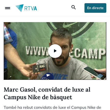
drag_handle
search
En directe
Marc Gasol, convidat de luxe al
Campus Nike de bàsquet
També ha rebut convidats de luxe el Campus Nike de