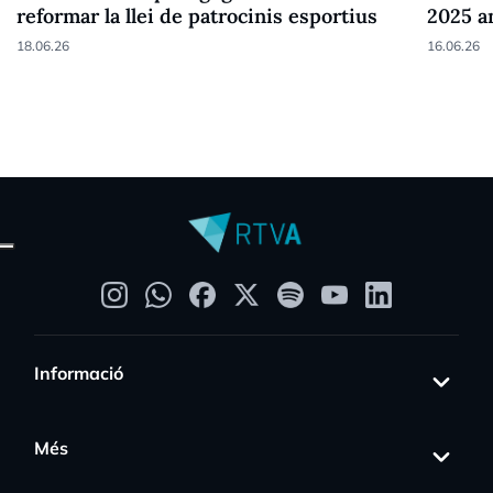
reformar la llei de patrocinis esportius
2025 a
18.06.26
16.06.26
Informació
Més