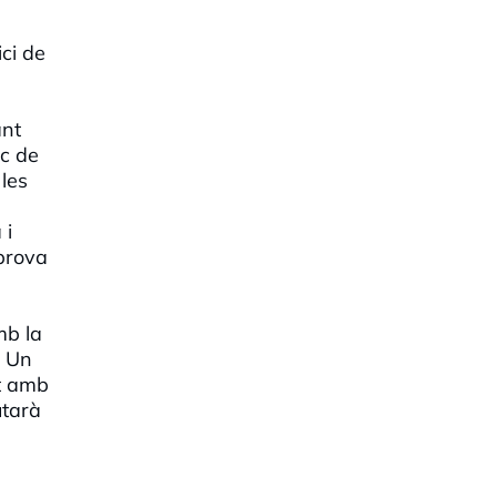
a
ci de
ant
oc de
 les
 i
 prova
mb la
. Un
at amb
utarà