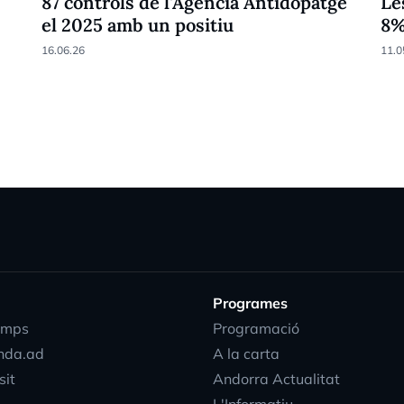
87 controls de l'Agència Antidopatge
Le
el 2025 amb un positiu
8
16.06.26
11.0
Programes
emps
Programació
nda.ad
A la carta
sit
Andorra Actualitat