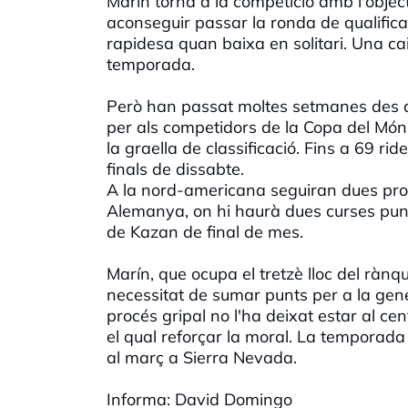
Marín torna a la competició amb l'objec
aconseguir passar la ronda de qualifica
rapidesa quan baixa en solitari. Una ca
temporada.
Però han passat moltes setmanes des d
per als competidors de la Copa del Món. 
la graella de classificació. Fins a 69 ri
finals de dissabte.
A la nord-americana seguiran dues prov
Alemanya, on hi haurà dues curses puntu
de Kazan de final de mes.
Marín, que ocupa el tretzè lloc del rànq
necessitat de sumar punts per a la gen
procés gripal no l'ha deixat estar al ce
el qual reforçar la moral. La temporada
al març a Sierra Nevada.
Informa: David Domingo