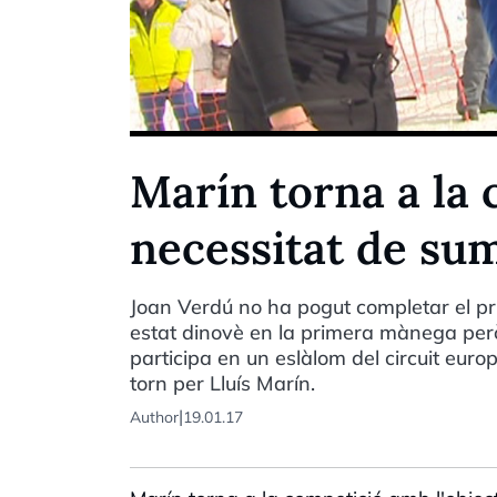
Marín torna a la 
necessitat de su
Joan Verdú no ha pogut completar el pr
estat dinovè en la primera mànega però
participa en un eslàlom del circuit eur
torn per Lluís Marín.
|
Author
19.01.17