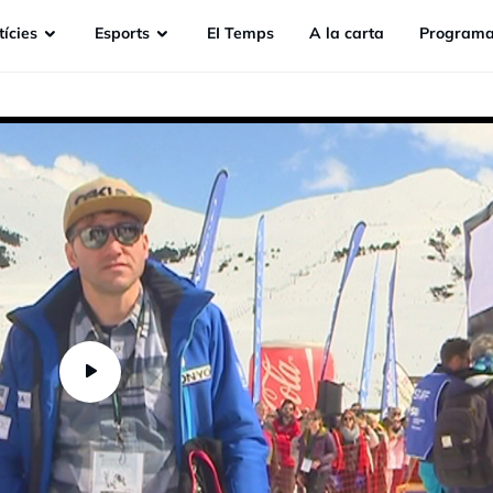
ícies
Esports
EI Temps
A la carta
Programa