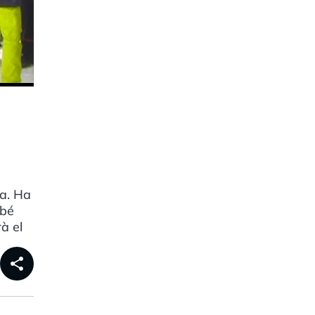
ça. Ha
mbé
à el
share