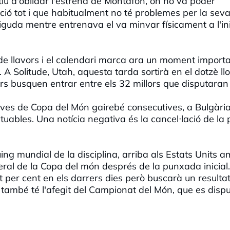
tiu d'oblidar l'estrena de Montafon, on no va poder
ció tot i que habitualment no té problemes per la sev
iguda mentre entrenava el va minvar físicament a l'ini
e llavors i el calendari marca ara un moment import
A Solitude, Utah, aquesta tarda sortirà en el dotzè ll
ders busquen entrar entre els 32 millors que disputaran
es de Copa del Món gairebé consecutives, a Bulgària
ables. Una notícia negativa és la cancel·lació de la
uing mundial de la disciplina, arriba als Estats Units a
eral de la Copa del món després de la punxada inicial
nt per cent en els darrers dies però buscarà un result
 també té l'afegit del Campionat del Món, que es disp