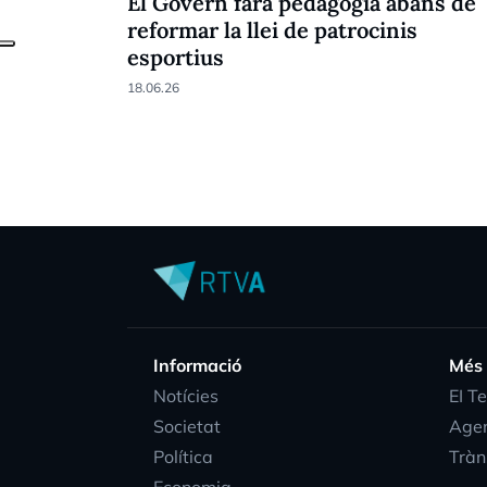
El Govern farà pedagogia abans de
reformar la llei de patrocinis
esportius
18.06.26
Informació
Més
Notícies
EI T
Societat
Age
Política
Tràn