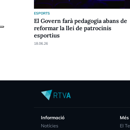
ESPORTS
El Govern farà pedagogia abans de
reformar la llei de patrocinis
esportius
18.06.26
Informació
Més
Notícies
EI T