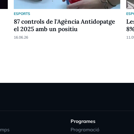
ESPORTS
ESP
87 controls de l'Agència Antidopatge
Le
el 2025 amb un positiu
8
16.06.26
11.0
Programes
emps
Programació