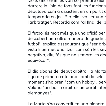
Molts aficionats es van sorprendre di
darrere la línia de fons fent les funci
debutava com a assistent en un partit d
temporada en joc. Per ella "va ser una
l'arbitratge". Recorda com "al final del pa
El futbol és molt més que una afició per
descobert una altra manera de gaudir de
futbol", explica assegurant que "ser àr
vista li permet analitzar com són les 
negativa, diu, "és que no sempre les dec
equivocar".
El dia abans del debut arbitral, la Mart
lliga de primera catalana i amb la sele
moment s'ho pren "com un hobby", però e
Voldria "arribar a arbitrar un partit int
alemanyes".
La Marta s’ha convertit en una pionera 