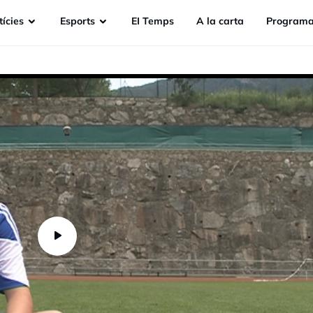
ícies
Esports
EI Temps
A la carta
Programa