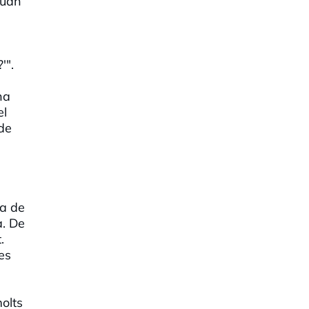
Juan
'".
ha
el
 de
da de
a. De
.
res
olts