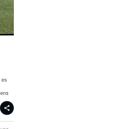
 es
nera
share