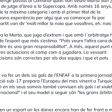
umenge passat al Comunal quan van veure Marta San 
ons de jutge d’àrea a la Supercopa. Amb només 16 anys,
e la màxima categoria i amb el primer títol de la
 bona experiència per algú que va començar fa poc
rtit van dir 'molt millor la noia que vosaltres, eh, nois?
 a la Marta, que juga d’extrem i que amb l´arbitratge 
 l’esport que més s’estima. "Pots veure l'altra cara d
bitre és una gran responsabilitat". A més, aquest punt
seves actuacions al camp com a jugadora. La vessant
isions són correctes per als dos equips i que et pots
a va fer un dels sis gols de l’ENFAF a la primera jorna
cció sub-17 prepara l’Europeu del mes vinent a Turqui
n els seus somnis també conviuen els gols i el xiulet
ernacional" i el seu model a seguir són "les grans àrbit
en un esport on les dones encara han de fer front a m