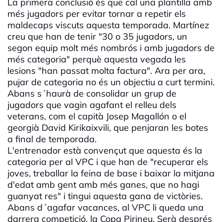
La primera conclusió és que cal una plantilla amb
més jugadors per evitar tornar a repetir els
maldecaps viscuts aquesta temporada. Martínez
creu que han de tenir "30 o 35 jugadors, un
segon equip molt més nombrós i amb jugadors de
més categoria" perquè aquesta vegada les
lesions "han passat molta factura". Ara per ara,
pujar de categoria no és un objectiu a curt termini.
Abans s´haurà de consolidar un grup de
jugadors que vagin agafant el relleu dels
veterans, com el capità Josep Magallón o el
georgià David Kirikaixvili, que penjaran les botes
a final de temporada.
L'entrenador està convençut que aquesta és la
categoria per al VPC i que han de "recuperar els
joves, treballar la feina de base i baixar la mitjana
d'edat amb gent amb més ganes, que no hagi
guanyat res" i tingui aquesta gana de victòries.
Abans d´agafar vacances, al VPC li queda una
darrera competició, la Copa Pirineu. Serà després