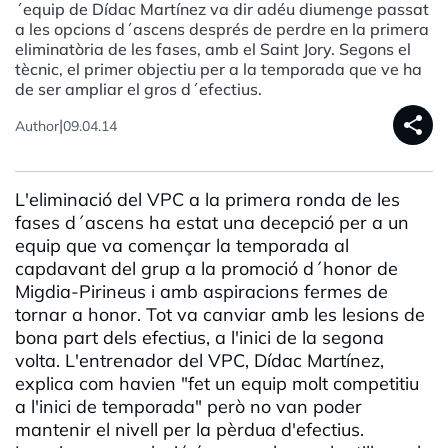
´equip de Dídac Martínez va dir adéu diumenge passat
a les opcions d´ascens després de perdre en la primera
eliminatòria de les fases, amb el Saint Jory. Segons el
tècnic, el primer objectiu per a la temporada que ve ha
de ser ampliar el gros d´efectius.
share
|
Author
09.04.14
L'eliminació del VPC a la primera ronda de les
fases d´ascens ha estat una decepció per a un
equip que va començar la temporada al
capdavant del grup a la promoció d´honor de
Migdia-Pirineus i amb aspiracions fermes de
tornar a honor. Tot va canviar amb les lesions de
bona part dels efectius, a l'inici de la segona
volta. L'entrenador del VPC, Dídac Martínez,
explica com havien "fet un equip molt competitiu
a l'inici de temporada" però no van poder
mantenir el nivell per la pèrdua d'efectius.