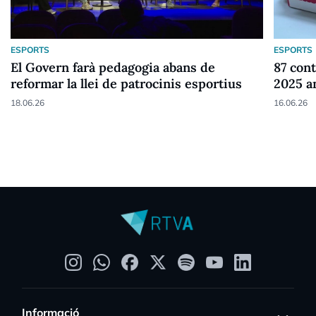
ESPORTS
ESPORTS
El Govern farà pedagogia abans de
87 cont
reformar la llei de patrocinis esportius
2025 a
18.06.26
16.06.26
Informació