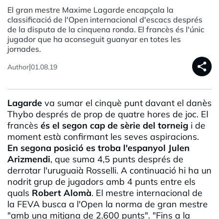
El gran mestre Maxime Lagarde encapçala la
classificació de l'Open internacional d'escacs després
de la disputa de la cinquena ronda. El francès és l'únic
jugador que ha aconseguit guanyar en totes les
jornades.
share
|
Author
01.08.19
Lagarde
va sumar el cinquè punt davant el danès
Thybo
després de prop de quatre hores de joc. El
francès
és el segon cap de sèrie del torneig
i de
moment està confirmant les seves aspiracions.
En segona posició es troba l'espanyol
Julen
Arizmendi
, que suma 4,5 punts després de
derrotar l'uruguaià
Rosselli
. A continuació hi ha un
nodrit grup de jugadors amb 4 punts entre els
quals
Robert
Alomà
. El mestre internacional de
la
FEVA
busca a
l'Open
la norma de gran mestre
"amb una mitjana de 2.600 punts". "Fins a la