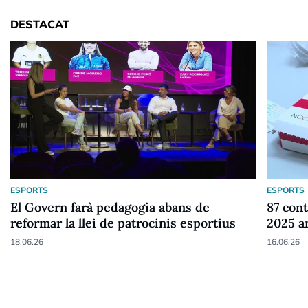
DESTACAT
ESPORTS
ESPORTS
El Govern farà pedagogia abans de
87 cont
reformar la llei de patrocinis esportius
2025 a
18.06.26
16.06.26