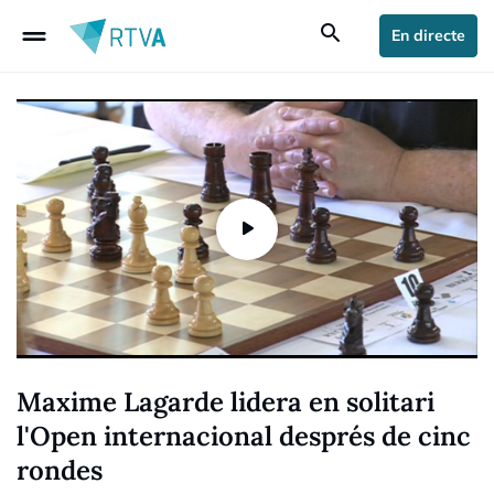
drag_handle
search
En directe
Maxime Lagarde lidera en solitari
l'Open internacional després de cinc
rondes