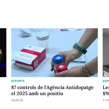
ESPORTS
ESP
87 controls de l'Agència Antidopatge
Le
el 2025 amb un positiu
8
16.06.26
11.0