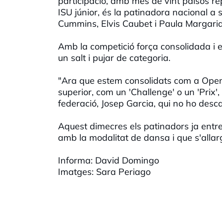
participació, amb més de vint països r
ISU júnior, és la patinadora nacional a
Cummins, Elvis Caubet i Paula Margarid
Amb la competició força consolidada i e
un salt i pujar de categoria.
"Ara que estem consolidats com a Open
superior, com un 'Challenge' o un 'Prix',
federació, Josep Garcia, qui no ho desc
Aquest dimecres els patinadors ja entr
amb la modalitat de dansa i que s'alla
Informa: David Domingo
Imatges: Sara Periago