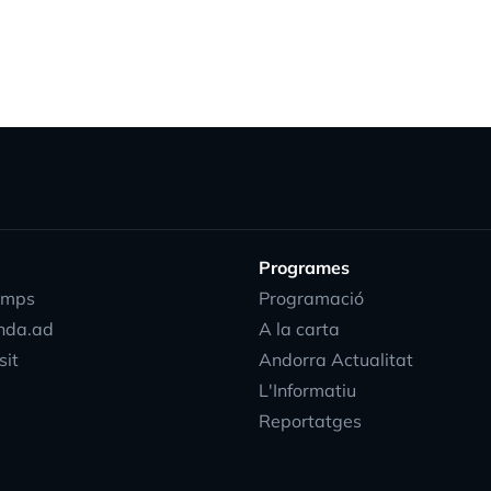
Programes
emps
Programació
nda.ad
A la carta
sit
Andorra Actualitat
L'Informatiu
Reportatges