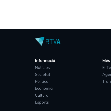
Informació
Més
Notícies
EI T
Societat
Age
Política
Tràn
Economia
Cultura
Esports