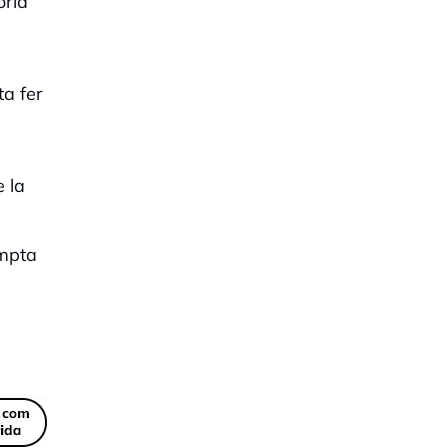
oria
ta fer
e la
ompta