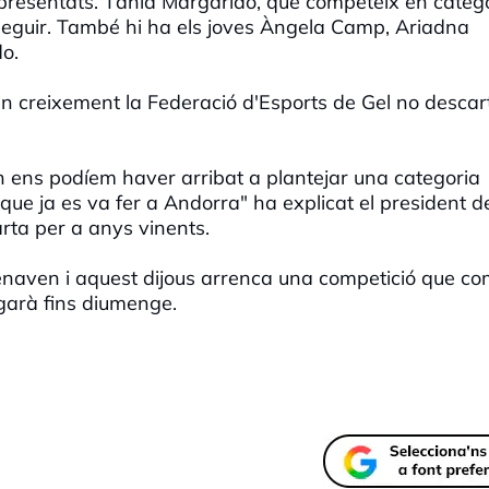
epresentats. Tània Margarido, que competeix en categ
 seguir. També hi ha els joves Àngela Camp, Ariadna
o.
n creixement la Federació d'Esports de Gel no descar
 ens podíem haver arribat a plantejar una categoria
 que ja es va fer a Andorra" ha explicat el president d
arta per a anys vinents.
enaven i aquest dijous arrenca una competició que c
rgarà fins diumenge.