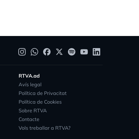
RTVA.ad
Avís legal
Política de Privacitat
Política de Cookies
Sobre RTVA
Contacte
Vols treballar a RTVA?