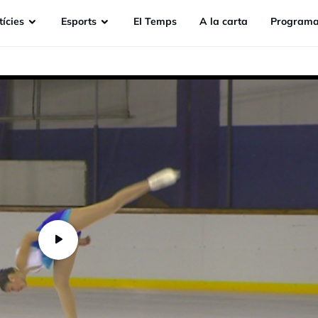
ícies
Esports
EI Temps
A la carta
Programa