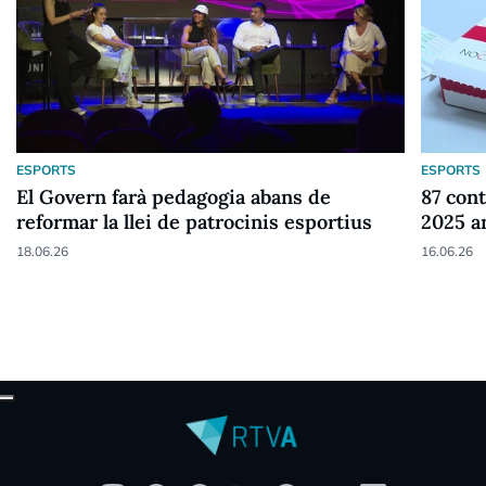
ESPORTS
ESPORTS
El Govern farà pedagogia abans de
87 cont
reformar la llei de patrocinis esportius
2025 a
18.06.26
16.06.26