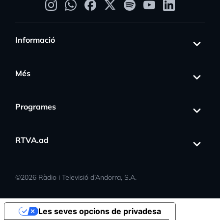
Informació
Més
Programes
RTVA.ad
©
2026
Ràdio i Televisió d’Andorra, S.A.
Les seves opcions de privadesa