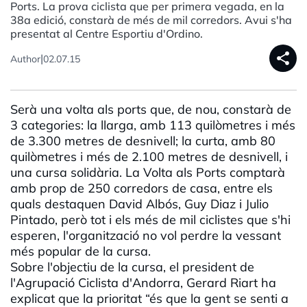
Ports. La prova ciclista que per primera vegada, en la
38a edició, constarà de més de mil corredors. Avui s'ha
presentat al Centre Esportiu d'Ordino.
share
|
Author
02.07.15
Serà una volta als ports que, de nou, constarà de
3 categories: la llarga, amb 113 quilòmetres i més
de 3.300 metres de desnivell; la curta, amb 80
quilòmetres i més de 2.100 metres de desnivell, i
una cursa solidària. La Volta als Ports comptarà
amb prop de 250 corredors de casa, entre els
quals destaquen David Albós, Guy Diaz i Julio
Pintado, però tot i els més de mil ciclistes que s'hi
esperen, l'organització no vol perdre la vessant
més popular de la cursa.
Sobre l'objectiu de la cursa, el president de
l'Agrupació Ciclista d'Andorra, Gerard Riart ha
explicat que la prioritat “és que la gent se senti a