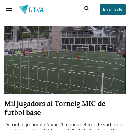
drag_handle
search
En directe
Mil jugadors al Torneig MIC de
futbol base
Durant la jornada d'avui s'ha donat el tret de sortida a