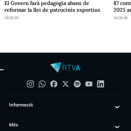
El Govern farà pedagogia abans de
87 cont
reformar la llei de patrocinis esportius
2025 a
18.06.26
16.06.26
Informació
Més