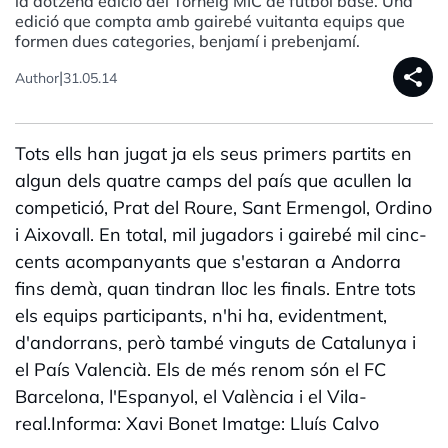
la dotzena edició del Torneig MIC de futbol base. Una
edició que compta amb gairebé vuitanta equips que
formen dues categories, benjamí i prebenjamí.
share
|
Author
31.05.14
Tots ells han jugat ja els seus primers partits en
algun dels quatre camps del país que acullen la
competició, Prat del Roure, Sant Ermengol, Ordino
i Aixovall. En total, mil jugadors i gairebé mil cinc-
cents acompanyants que s'estaran a Andorra
fins demà, quan tindran lloc les finals. Entre tots
els equips participants, n'hi ha, evidentment,
d'andorrans, però també vinguts de Catalunya i
el País Valencià. Els de més renom són el FC
Barcelona, l'Espanyol, el València i el Vila-
real.Informa: Xavi Bonet Imatge: Lluís Calvo