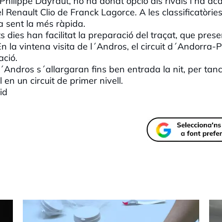
Philippe Dayraut, no ha donat opció als rivals i ha ac
l Renault Clio de Franck Lagorce. A les classificatòries
a sent la més ràpida.
 dies han facilitat la preparació del traçat, que pres
 En la vintena visita de l´Andros, el circuit d´Andorra-
ació.
´Andros s´allargaran fins ben entrada la nit, per tan
n un circuit de primer nivell.
id