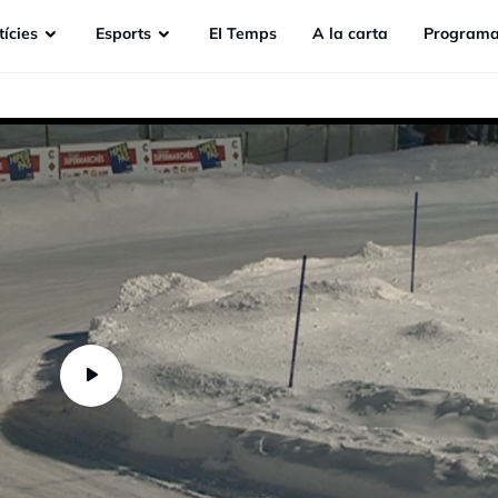
ícies
Esports
EI Temps
A la carta
Programa