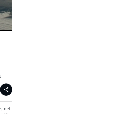
a
share
s del