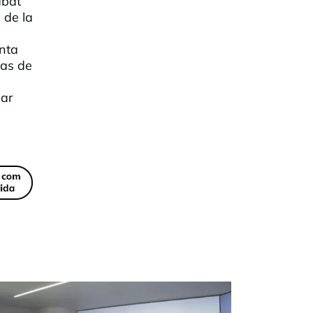
abat
 de la
enta
Pas de
car