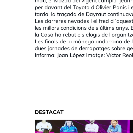
matí, el Mazda del vigent campió, Jean-
per davant del Toyota d'Olivier Panis i e
tarda, la traçada de Dayraut continuav
Les darreres nevades i el fred d´aquests
les millors condicions dels últims anys.
la Casa ha rebut els elogis de l'organitz
Les finals de la mànega andorrana de l
dues jornades de derrapatges sobre gel e
Informa: Joan López Imatge: Víctor Reol
DESTACAT