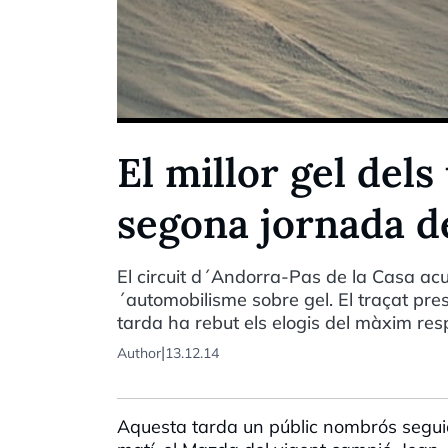
El millor gel dels
segona jornada d
El circuit d´Andorra-Pas de la Casa acu
´automobilisme sobre gel. El traçat pres
tarda ha rebut els elogis del màxim re
|
Author
13.12.14
Aquesta tarda un públic nombrós seguia l