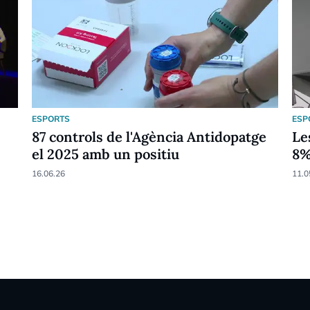
ESPORTS
ESP
87 controls de l'Agència Antidopatge
Le
el 2025 amb un positiu
8
16.06.26
11.0