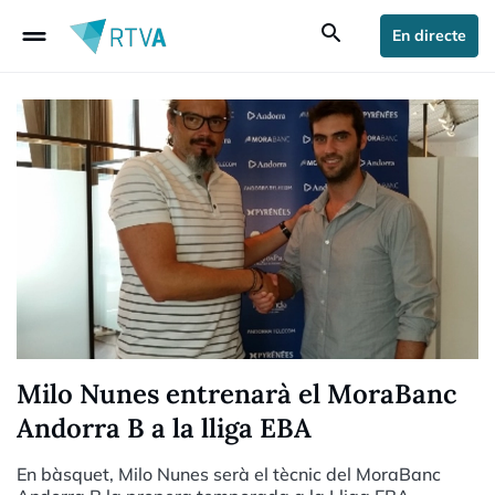
drag_handle
search
En directe
Milo Nunes entrenarà el MoraBanc
Andorra B a la lliga EBA
En bàsquet, Milo Nunes serà el tècnic del MoraBanc