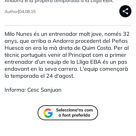
Andorra B la propera temporada a la Lliga EBA.
share
|
Author
04.08.15
Milo Nunes és un entrenador molt jove, només 32
anys, que arriba a Andorra procedent del Peñas
Huesca on era la mà dreta de Quim Costa. Per al
tècnic portuguès venir al Principat com a primer
entrenador d'un equip de la Lliga EBA és un pas
endavant en la seva carrera. L'equip començarà
la temporada el 24 d'agost.
Informa: Cesc Sanjuan