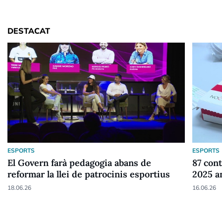
DESTACAT
ESPORTS
ESPORTS
El Govern farà pedagogia abans de
87 cont
reformar la llei de patrocinis esportius
2025 a
18.06.26
16.06.26