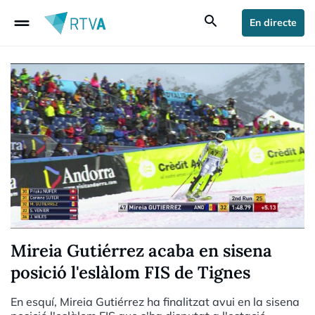
drag_handle
search
En directe
Mireia Gutiérrez acaba en sisena
posició l'eslàlom FIS de Tignes
En esquí, Mireia Gutiérrez ha finalitzat avui en la sisena