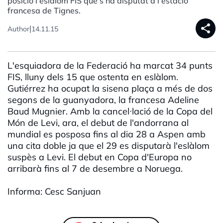
posició l'eslàlom FIS que s'ha disputat a l'estació
francesa de Tignes.
share
|
Author
14.11.15
L'esquiadora de la Federació ha marcat 34 punts
FIS, lluny dels 15 que ostenta en eslàlom.
Gutiérrez ha ocupat la sisena plaça a més de dos
segons de la guanyadora, la francesa Adeline
Baud Mugnier. Amb la cancel·lació de la Copa del
Món de Levi, ara, el debut de l'andorrana al
mundial es posposa fins al dia 28 a Aspen amb
una cita doble ja que el 29 es disputarà l'eslàlom
suspès a Levi. El debut en Copa d'Europa no
arribarà fins al 7 de desembre a Noruega.
Informa: Cesc Sanjuan