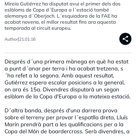
Mireia Gutiérrez ha disputat avui el primer dels dos
eslàloms de Copa d´Europa a l´estació també
alemanya d´Oberjoch. L´esquiadora de la FAE ha
acabat novena, el millor resultat fins ara aquesta
temporada al circuit europeu.
share
|
Author
21.01.16
Després d´una primera mànega en què ha estat
a punt d´anar per terra i ha acabat tretzena, s
´ha refet a la segona. Amb aquest resultat,
Gutiérrez espera escalar posicions a la general,
on ara és 15a. Divendres disputarà un segon
eslàlom de la Copa d'Europa a la mateixa estació.
D´altra banda, després d'una darrera prova
sobre el terreny per provar l´espatlla dreta, Lluís
Marín prendrà part a les qualificacions per a la
Copa del Món de boardercross. Serà divendres, a