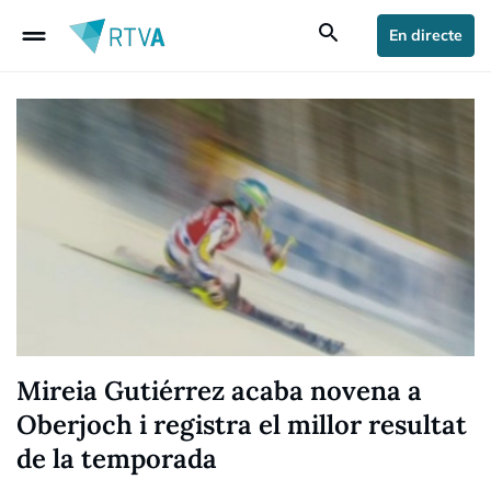
drag_handle
search
En directe
Mireia Gutiérrez acaba novena a
Oberjoch i registra el millor resultat
de la temporada