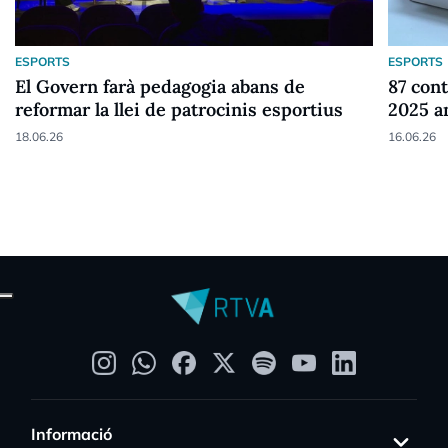
ESPORTS
ESPORTS
El Govern farà pedagogia abans de
87 cont
reformar la llei de patrocinis esportius
2025 a
18.06.26
16.06.26
Informació