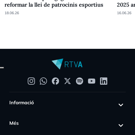
reformar la llei de patrocinis esportius
2025 a
18.06.26
16.06.26
Informació
Més