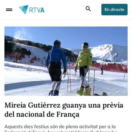
drag_handle
search
En directe
Mireia Gutiérrez guanya una prèvia
del nacional de França
Aquests dies festius són de plena activitat per a la