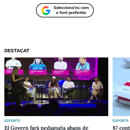
DESTACAT
ESPORTS
ESPORTS
El Govern farà pedagogia abans de
87 cont