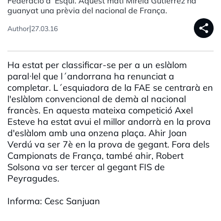
Federació d´Esquí. Aquest matí Mireia Gutiérrez ha
guanyat una prèvia del nacional de França.
share
|
Author
27.03.16
Ha estat per classificar-se per a un eslàlom
paral·lel que l´andorrana ha renunciat a
completar. L´esquiadora de la FAE se centrarà en
l'eslàlom convencional de demà al nacional
francès. En aquesta mateixa competició Axel
Esteve ha estat avui el millor andorrà en la prova
d'eslàlom amb una onzena plaça. Ahir Joan
Verdú va ser 7è en la prova de gegant. Fora dels
Campionats de França, també ahir, Robert
Solsona va ser tercer al gegant FIS de
Peyragudes.
Informa: Cesc Sanjuan