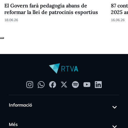
El Govern farà pedagogia abans de
87 cont
reformar la llei de patrocinis esportius
2025 a
18.06.26
16.06.26
Informació
Més