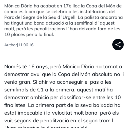
Mònica Dòria ha acabat en 17è lloc la Copa del Món de
canoa eslàlom que se celebra a les instal·lacions del
Parc del Segre de la Seu d´Urgell. La palista andorrana
ha tingut una bona actuació a la semifinal d´aquest
matí, però les penalitzacions l´han deixada fora de les
10 places per a la final.
share
|
Author
11.06.16
Només té 16 anys, però Mònica Dòria ha tornat a
demostrar avui que la Copa del Món absoluta no li
venia gran. Si ahir va aconseguir el pas a les
semifinals de C1 a la primera, aquest matí ha
demostrat ambició per classificar-se entre les 10
finalistes. La primera part de la seva baixada ha
estat impecable i la velocitat molt bona, però els
vuit segons de penalització en el segon tram l