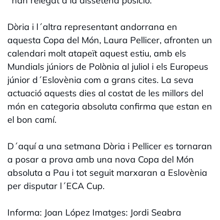
´han relegat a la dissetena posició.
Dòria i l´altra representant andorrana en
aquesta Copa del Món, Laura Pellicer, afronten un
calendari molt atapeït aquest estiu, amb els
Mundials júniors de Polònia al juliol i els Europeus
júnior d´Eslovènia com a grans cites. La seva
actuació aquests dies al costat de les millors del
món en categoria absoluta confirma que estan en
el bon camí.
D´aquí a una setmana Dòria i Pellicer es tornaran
a posar a prova amb una nova Copa del Món
absoluta a Pau i tot seguit marxaran a Eslovènia
per disputar l´ECA Cup.
Informa: Joan López Imatges: Jordi Seabra