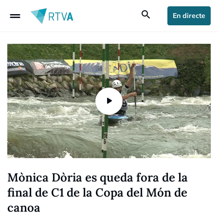
drag_handle
search
En directe
Mònica Dòria es queda fora de la
final de C1 de la Copa del Món de
canoa