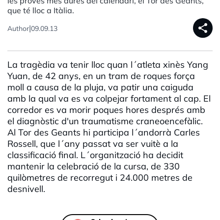
les proves més dures del calendari, el Tor des Geants,
que té lloc a Itàlia.
share
|
Author
09.09.13
La tragèdia va tenir lloc quan l´atleta xinès Yang
Yuan, de 42 anys, en un tram de roques força
moll a causa de la pluja, va patir una caiguda
amb la qual va es va colpejar fortament al cap. El
corredor es va morir poques hores després amb
el diagnòstic d'un traumatisme craneoencefàlic.
Al Tor des Geants hi participa l´andorrà Carles
Rossell, que l´any passat va ser vuitè a la
classificació final. L´organització ha decidit
mantenir la celebració de la cursa, de 330
quilòmetres de recorregut i 24.000 metres de
desnivell.