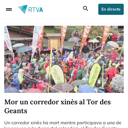
drag_handle
search
En directe
Mor un corredor xinès al Tor des
Geants
Un corredor xinès ha mort mentre participava a una de