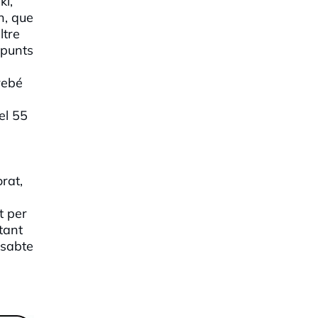
ki,
h, que
ltre
 punts
rebé
el 55
orat,
t per
tant
ssabte