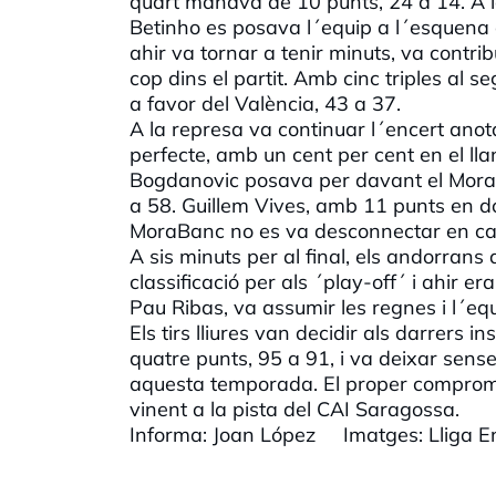
quart manava de 10 punts, 24 a 14. A le
Betinho es posava l´equip a l´esquena 
ahir va tornar a tenir minuts, va contri
cop dins el partit. Amb cinc triples al 
a favor del València, 43 a 37.
A la represa va continuar l´encert ano
perfecte, amb un cent per cent en el ll
Bogdanovic posava per davant el MoraBa
a 58. Guillem Vives, amb 11 punts en dos
MoraBanc no es va desconnectar en c
A sis minuts per al final, els andorrans
classificació per als ´play-off´ i ahir e
Pau Ribas, va assumir les regnes i l´eq
Els tirs lliures van decidir als darrers
quatre punts, 95 a 91, i va deixar sens
aquesta temporada. El proper compromís
vinent a la pista del CAI Saragossa.
Informa: Joan López Imatges: Lliga 