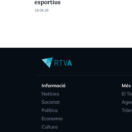
esportius
18.06.26
Informació
Més
Notícies
EI T
Societat
Age
Política
Tràn
Economia
Cultura