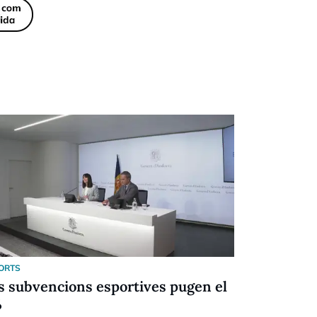
ORTS
ESPORTS
s subvencions esportives pugen el
Festival d
%
Racing (6-