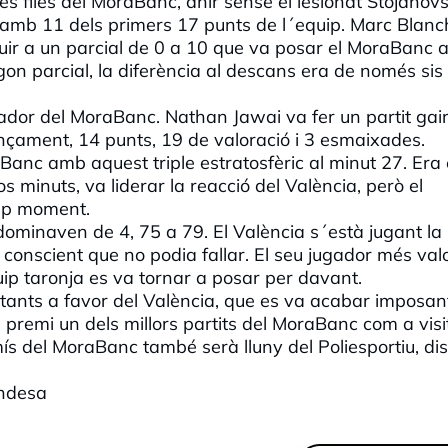
s files del MoraBanc, ahir sense el lesionat Stojanovs
amb 11 dels primers 17 punts de l´equip. Marc Blanc
buir a un parcial de 0 a 10 que va posar el MoraBanc a
segon parcial, la diferència al descans era de només sis
tador del MoraBanc. Nathan Jawai va fer un partit gai
ançament, 14 punts, 19 de valoració i 3 esmaixades.
nc amb aquest triple estratosfèric al minut 27. Era 
 minuts, va liderar la reacció del València, però el
ap moment.
 dominaven de 4, 75 a 79. El València s´està jugant la
ra conscient que no podia fallar. El seu jugador més val
uip taronja es va tornar a posar per davant.
 instants a favor del València, que es va acabar imposan
e premi un dels millors partits del MoraBanc com a visi
 del MoraBanc també serà lluny del Poliesportiu, di
Endesa