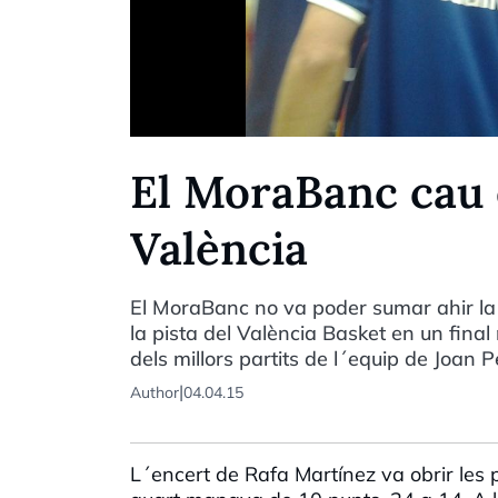
El MoraBanc cau e
València
El MoraBanc no va poder sumar ahir la q
la pista del València Basket en un final 
dels millors partits de l´equip de Joan
|
Author
04.04.15
L´encert de Rafa Martínez va obrir les p