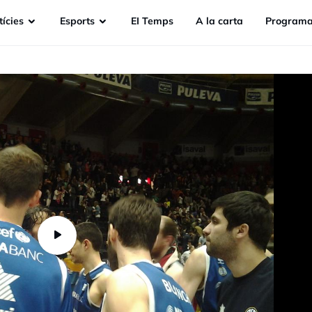
ícies
Esports
EI Temps
A la carta
Programa