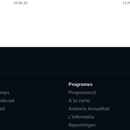
16.06.26
11.0
Programes
emps
Programació
nda.ad
A la carta
sit
Andorra Actualitat
L'Informatiu
Reportatges