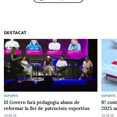
DESTACAT
ESPORTS
ESPORTS
El Govern farà pedagogia abans de
87 cont
reformar la llei de patrocinis esportius
2025 a
18.06.26
16.06.26