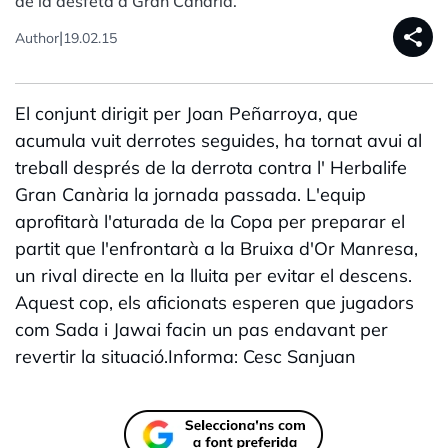
de la desfeta a Gran Canària.
share
|
Author
19.02.15
El conjunt dirigit per Joan Peñarroya, que
acumula vuit derrotes seguides, ha tornat avui al
treball després de la derrota contra l' Herbalife
Gran Canària la jornada passada. L'equip
aprofitarà l'aturada de la Copa per preparar el
partit que l'enfrontarà a la Bruixa d'Or Manresa,
un rival directe en la lluita per evitar el descens.
Aquest cop, els aficionats esperen que jugadors
com Sada i Jawai facin un pas endavant per
revertir la situació.Informa: Cesc Sanjuan