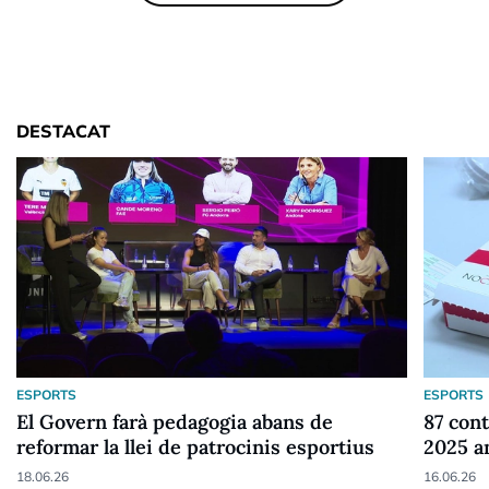
DESTACAT
ESPORTS
ESPORTS
El Govern farà pedagogia abans de
87 cont
reformar la llei de patrocinis esportius
2025 a
18.06.26
16.06.26