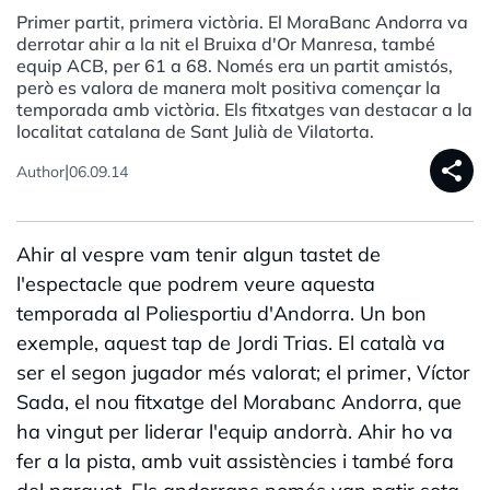
Primer partit, primera victòria. El MoraBanc Andorra va
derrotar ahir a la nit el Bruixa d'Or Manresa, també
equip ACB, per 61 a 68. Només era un partit amistós,
però es valora de manera molt positiva començar la
temporada amb victòria. Els fitxatges van destacar a la
localitat catalana de Sant Julià de Vilatorta.
share
|
Author
06.09.14
Ahir al vespre vam tenir algun tastet de
l'espectacle que podrem veure aquesta
temporada al Poliesportiu d'Andorra. Un bon
exemple, aquest tap de Jordi Trias. El català va
ser el segon jugador més valorat; el primer, Víctor
Sada, el nou fitxatge del Morabanc Andorra, que
ha vingut per liderar l'equip andorrà. Ahir ho va
fer a la pista, amb vuit assistències i també fora