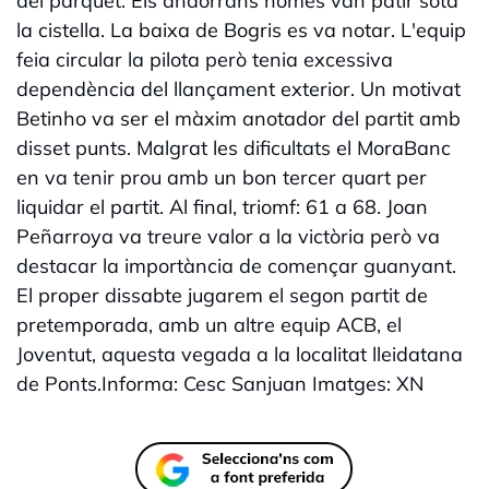
del parquet. Els andorrans només van patir sota
la cistella. La baixa de Bogris es va notar. L'equip
feia circular la pilota però tenia excessiva
dependència del llançament exterior. Un motivat
Betinho va ser el màxim anotador del partit amb
disset punts. Malgrat les dificultats el MoraBanc
en va tenir prou amb un bon tercer quart per
liquidar el partit. Al final, triomf: 61 a 68. Joan
Peñarroya va treure valor a la victòria però va
destacar la importància de començar guanyant.
El proper dissabte jugarem el segon partit de
pretemporada, amb un altre equip ACB, el
Joventut, aquesta vegada a la localitat lleidatana
de Ponts.Informa: Cesc Sanjuan Imatges: XN