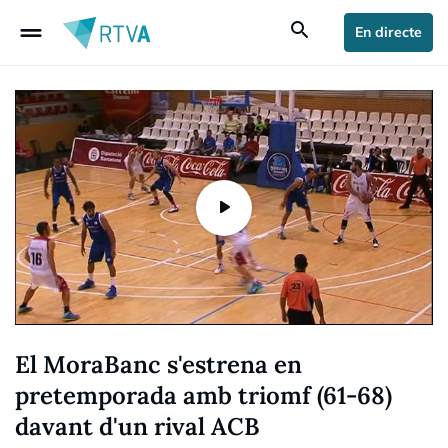
drag_handle
search
En directe
El MoraBanc s'estrena en
pretemporada amb triomf (61-68)
davant d'un rival ACB