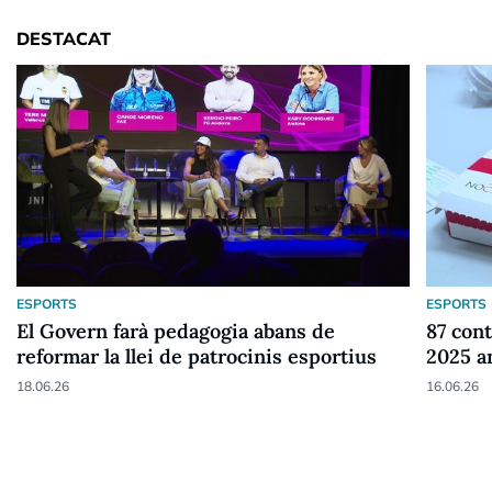
DESTACAT
ESPORTS
ESPORTS
El Govern farà pedagogia abans de
87 cont
reformar la llei de patrocinis esportius
2025 a
18.06.26
16.06.26