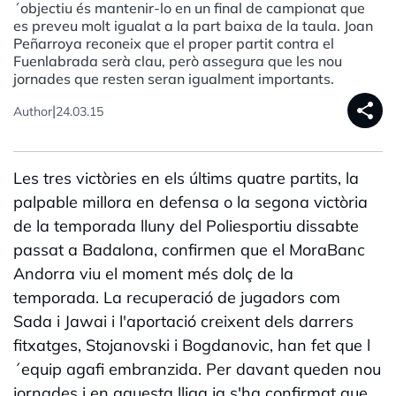
´objectiu és mantenir-lo en un final de campionat que
es preveu molt igualat a la part baixa de la taula. Joan
Peñarroya reconeix que el proper partit contra el
Fuenlabrada serà clau, però assegura que les nou
jornades que resten seran igualment importants.
share
|
Author
24.03.15
Les tres victòries en els últims quatre partits, la
palpable millora en defensa o la segona victòria
de la temporada lluny del Poliesportiu dissabte
passat a Badalona, confirmen que el MoraBanc
Andorra viu el moment més dolç de la
temporada. La recuperació de jugadors com
Sada i Jawai i l'aportació creixent dels darrers
fitxatges, Stojanovski i Bogdanovic, han fet que l
´equip agafi embranzida. Per davant queden nou
jornades i en aquesta lliga ja s'ha confirmat que