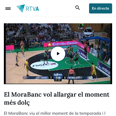
drag_handle
search
En directe
El MoraBanc vol allargar el moment
més dolç
El MoraBanc viu el millor moment de la temporada i l