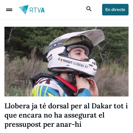
drag_handle
search
En directe
Llobera ja té dorsal per al Dakar tot i
que encara no ha assegurat el
pressupost per anar-hi