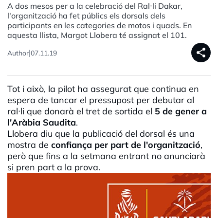
A dos mesos per a la celebració del Ral·li Dakar,
l'organització ha fet públics els dorsals dels
participants en les categories de motos i quads. En
aquesta llista, Margot Llobera té assignat el 101.
share
|
Author
07.11.19
Tot i això, la pilot ha assegurat que continua en
espera de tancar el pressupost per debutar al
ral·li que donarà el tret de sortida el
5 de gener a
l'Aràbia Saudita
.
Llobera diu que la publicació del dorsal és una
mostra de
confiança per part de l'organització
,
però que fins a la setmana entrant no anunciarà
si pren part a la prova.