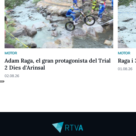
MOTOR
MOTOR
Adam Raga, el gran protagonista del Trial
Raga i
2 Dies d'Arinsal
01.08.26
02.08.26