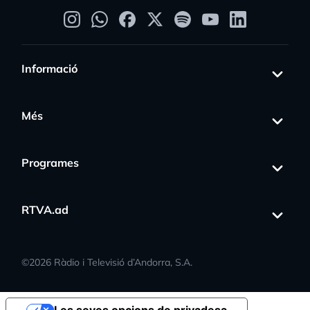
Informació
Més
Programes
RTVA.ad
©
2026
Ràdio i Televisió d’Andorra, S.A.