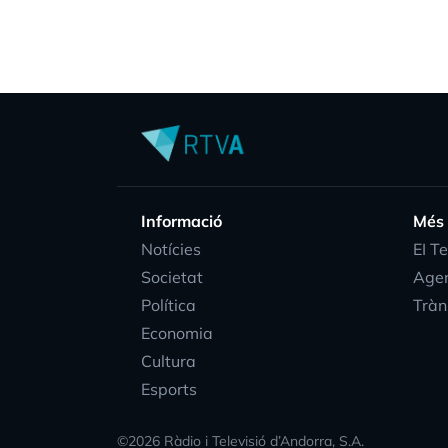
Informació
Més
Notícies
EI T
Societat
Age
Política
Tràn
Economia
Cultura
Esports
©
2026
Ràdio i Televisió d’Andorra, S.A.