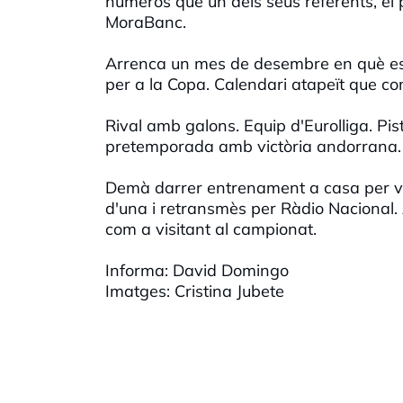
números que un dels seus referents, el p
MoraBanc.
Arrenca un mes de desembre en què es d
per a la Copa. Calendari atapeït que com
Rival amb galons. Equip d'Eurolliga. Pis
pretemporada amb victòria andorrana. 
Demà darrer entrenament a casa per via
d'una i retransmès per Ràdio Nacional.
com a visitant al campionat.
Informa: David Domingo
Imatges: Cristina Jubete