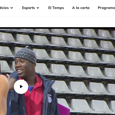
ícies
Esports
EI Temps
A la carta
Programa