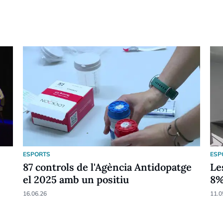
ESPORTS
ESP
87 controls de l'Agència Antidopatge
Le
el 2025 amb un positiu
8
16.06.26
11.0