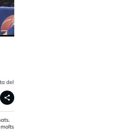
ta del
share
nats.
 molts