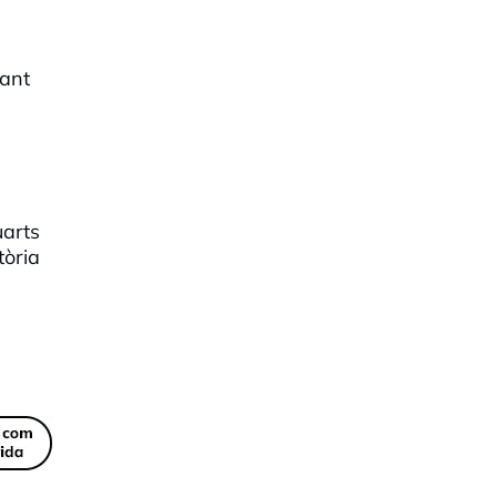
tant
uarts
tòria