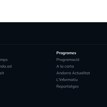
Programes
emps
Programació
nda.ad
A la carta
sit
Andorra Actualitat
L'Informatiu
Reportatges