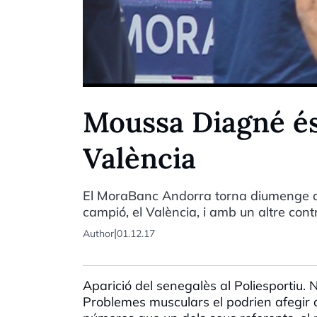
Moussa Diagné és
València
El MoraBanc Andorra torna diumenge a l
campió, el València, i amb un altre con
|
Author
01.12.17
Aparició del senegalès al Poliesportiu. 
Problemes musculars el podrien afegir a 