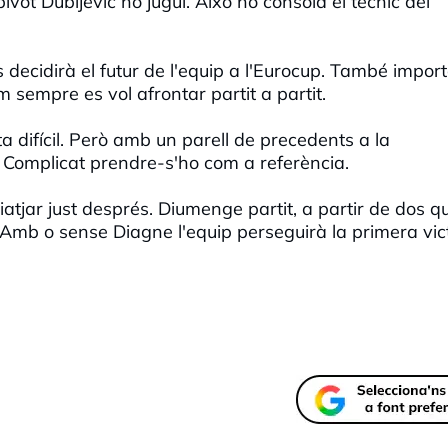
ivot Dubljevic no jugui. Això no consola el tècnic del
ecidirà el futur de l'equip a l'Eurocup. També impor
 sempre es vol afrontar partit a partit.
ta difícil. Però amb un parell de precedents a la
Complicat prendre-s'ho com a referència.
tjar just després. Diumenge partit, a partir de dos q
 Amb o sense Diagne l'equip perseguirà la primera vic