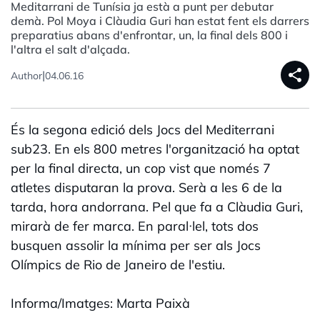
Meditarrani de Tunísia ja està a punt per debutar
demà. Pol Moya i Clàudia Guri han estat fent els darrers
preparatius abans d'enfrontar, un, la final dels 800 i
l'altra el salt d'alçada.
share
|
Author
04.06.16
És la segona edició dels Jocs del Mediterrani
sub23. En els 800 metres l'organització ha optat
per la final directa, un cop vist que només 7
atletes disputaran la prova. Serà a les 6 de la
tarda, hora andorrana. Pel que fa a Clàudia Guri,
mirarà de fer marca. En paral·lel, tots dos
busquen assolir la mínima per ser als Jocs
Olímpics de Rio de Janeiro de l'estiu.
Informa/Imatges: Marta Paixà