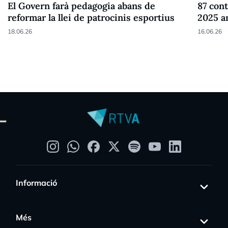
El Govern farà pedagogia abans de
87 cont
reformar la llei de patrocinis esportius
2025 a
18.06.26
16.06.26
Informació
Més