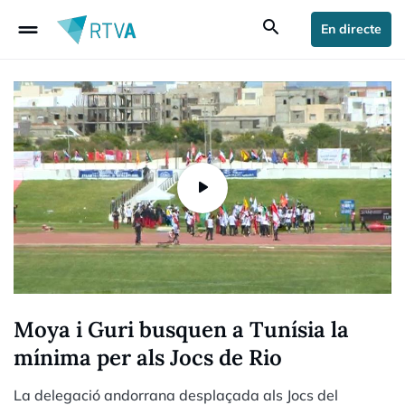
drag_handle
search
En directe
Moya i Guri busquen a Tunísia la
mínima per als Jocs de Rio
La delegació andorrana desplaçada als Jocs del