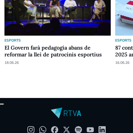
ESPORTS
ESPORTS
El Govern farà pedagogia abans de
87 cont
reformar la llei de patrocinis esportius
2025 a
18.06.26
16.06.26