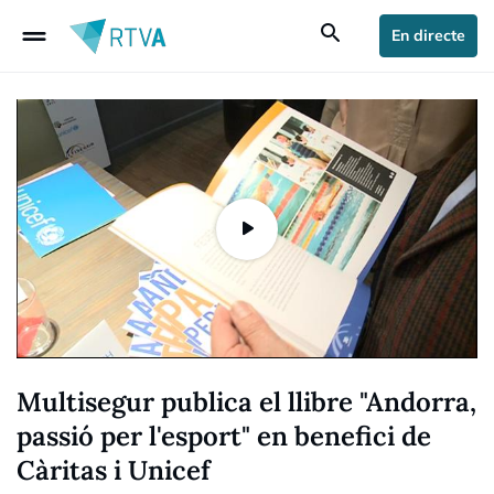
drag_handle
search
En directe
Multisegur publica el llibre "Andorra,
passió per l'esport" en benefici de
Càritas i Unicef