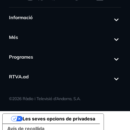
Informació
Més
Programes
RTVA.ad
©
2026
Ràdio i Televisió d’Andorra, S.A.
Les seves opcions de privadesa
Avís de recollida