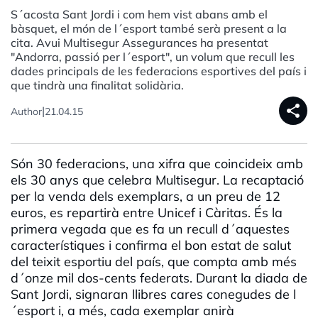
S´acosta Sant Jordi i com hem vist abans amb el
bàsquet, el món de l´esport també serà present a la
cita. Avui Multisegur Assegurances ha presentat
"Andorra, passió per l´esport", un volum que recull les
dades principals de les federacions esportives del país i
que tindrà una finalitat solidària.
share
|
Author
21.04.15
Són 30 federacions, una xifra que coincideix amb
els 30 anys que celebra Multisegur. La recaptació
per la venda dels exemplars, a un preu de 12
euros, es repartirà entre Unicef i Càritas. És la
primera vegada que es fa un recull d´aquestes
característiques i confirma el bon estat de salut
del teixit esportiu del país, que compta amb més
d´onze mil dos-cents federats. Durant la diada de
Sant Jordi, signaran llibres cares conegudes de l
´esport i, a més, cada exemplar anirà