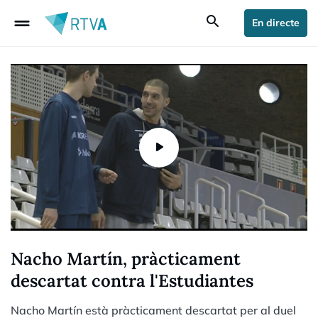
drag_handle
search
En directe
Nacho Martín, pràcticament
descartat contra l'Estudiantes
Nacho Martín està pràcticament descartat per al duel