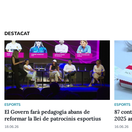
DESTACAT
ESPORTS
ESPORTS
El Govern farà pedagogia abans de
87 cont
reformar la llei de patrocinis esportius
2025 a
18.06.26
16.06.26