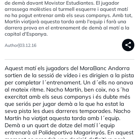
de demà davant Movistar Estudiantes. El jugador
arrossega molèsties al turmell esquerre i aquest matí
no ha pogut entrenar amb els seus companys. Amb tot,
Martín viatjarà aquesta tarda amb l'equip i farà una
darrera prova en el entrenament de demà al matí a la
capital d'Espanya.
share
|
Author
03.12.16
Aquest matí els jugadors del MoraBanc Andorra
sortien de la sessió de vídeo i es dirigien a la pista
per completar l´entrenament. Un d´ells no anava
al mateix ritme. Nacho Martín, ben coix, no s´ha
exercitat amb els seus companys i és dubte més
que seriós per jugar demà a la que ha estat la
seva pista les dues darreres temporades. Nacho
Martín ha viatjat aquesta tarda amb l´equip.
Demà a un quart de dotze del matí l´equip
entrenarà al Polideportivo Magarinyós. En aquest