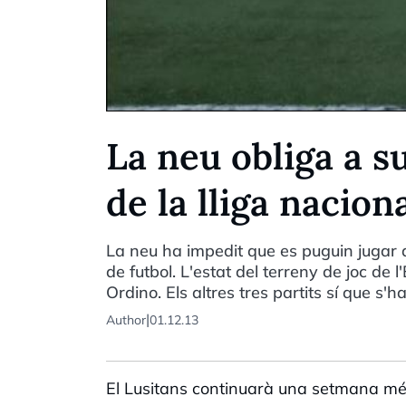
La neu obliga a s
de la lliga nacion
La neu ha impedit que es puguin jugar avu
de futbol. L'estat del terreny de joc de 
Ordino. Els altres tres partits sí que s'
|
Author
01.12.13
El Lusitans continuarà una setmana més lí