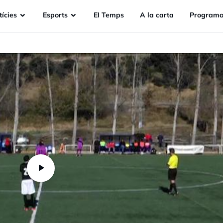
ícies
Esports
EI Temps
A la carta
Programa