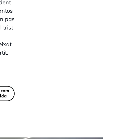
ndent
Santos
un pas
 trist
eixat
tit.