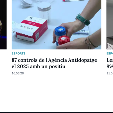
ESPORTS
ESP
87 controls de l'Agència Antidopatge
Le
el 2025 amb un positiu
8
16.06.26
11.0