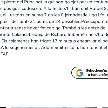
t pietat del Principat, a qui han golejat per un contu
fet dos gols cadascun. A la festa s'hi han unit Rafael 
, el Lusitans en suma 7 en les 8 jornadesde lliga i fa 
uip és líder amb 21 punts de 24 possibles.Preocupant el
continua sense haver fet cap gol.També a les dotze de
C Santa Coloma. L'equip de Richard Imbernón no s'ha d
.Els colomencs han trigat 17 minuts a encarrilar el par
0.A la segona meitat, Adam Smith i Lain, han tancat el
 FAF