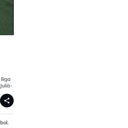
lliga
Julià-
share
bol.