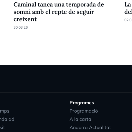
Caminal tanca una temporada de
La
somni amb el repte de seguir
de
creixent
02.0
30.03.26
Programes
emps
Programació
nda.ad
A la carta
sit
Andorra Actualitat