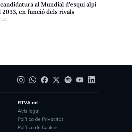
 candidatura al Mundial d'esquí alpí
Verdú tan
l 2033, en funció dels rivals
10.01.26
3.26
RTVA.ad
Avís legal
Política de Privacitat
Política de Cookies