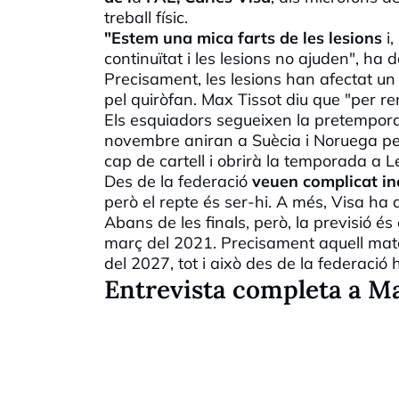
treball físic.
"Estem una mica farts de les lesions
i,
continuïtat i les lesions no ajuden", ha d
Precisament, les lesions han afectat u
pel
quiròfan
. Max Tissot diu que "per ren
Els esquiadors segueixen la
pretempor
novembre aniran a Suècia i Noruega per
cap de cartell i obrirà la temporada a
L
Des de la federació
veuen complicat inc
però el repte és ser-hi. A més, Visa ha d
Abans de les finals, però, la previsió 
març del 2021. Precisament aquell mate
del 2027, tot i això des de la federació 
Entrevista completa a Max 