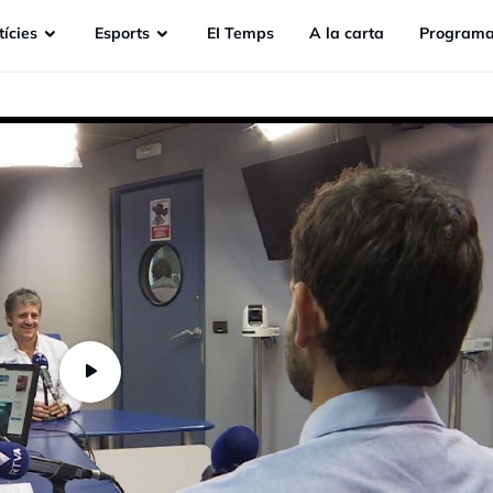
ícies
Esports
EI Temps
A la carta
Programa