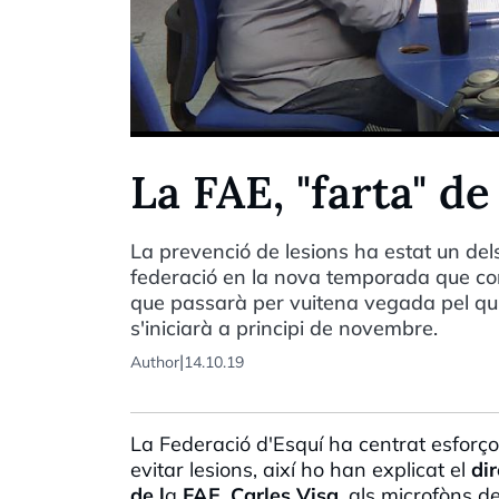
La FAE, "farta" de
La prevenció de lesions ha estat un del
federació en la nova temporada que co
que passarà per vuitena vegada pel qui
s'iniciarà a principi de novembre.
|
Author
14.10.19
La Federació d'Esquí ha centrat esforço
evitar lesions, així ho han explicat el
dir
de l
a
FAE
, Carles Visa
, als
microfòns
de