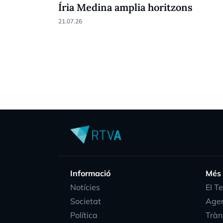
Íria Medina amplia horitzons
21.07.26
Informació
Més
Notícies
EI T
Societat
Age
Política
Tràn