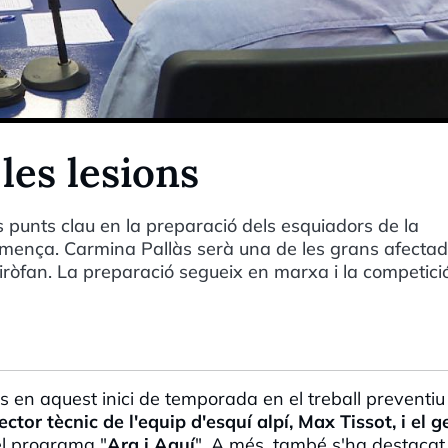
 les lesions
s punts clau en la preparació dels esquiadors de la
mença. Carmina Pallàs serà una de les grans afectade
ròfan. La preparació segueix en marxa i la competici
s en aquest inici de temporada en el treball preventiu
ector tècnic de l'equip d'esquí alpí,
Max
Tissot
, i el 
l programa "
Ara i Aquí
". A més, també s'ha destacat 