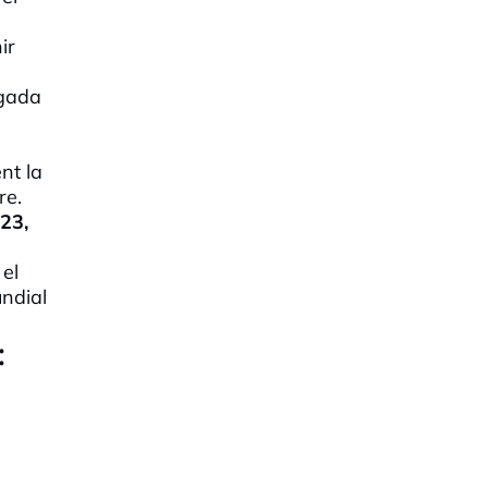
ir
egada
.
nt la
re.
023,
 el
ndial
: