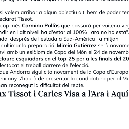
 si volem arribar a algun objectiu alt, hem de poder ten
eclarat Tissot.
n cop més
Carmina
Pallàs
que passarà per vuitena v
dir en l'alt nivell ha d'estar al 100% i ara no ho està"
ada
, després de l'estada a Sud-Amèrica i a mitjan
 ultimar la preparació.
Mireia Gutiérrez
serà novame
evi
amb un eslàlom de Copa del Món el 24 de novemb
loure esquiadors en el top-25 per a les finals del 2
estacat el treball darrere de l'elecció.
és que Andorra sigui cita novament de la Copa d'Europa
ix any s'haurà de presentar la candidatura per al Mu
han reconegut la dificultat del repte.
Tissot i Carles Visa a l'Ara i Aquí