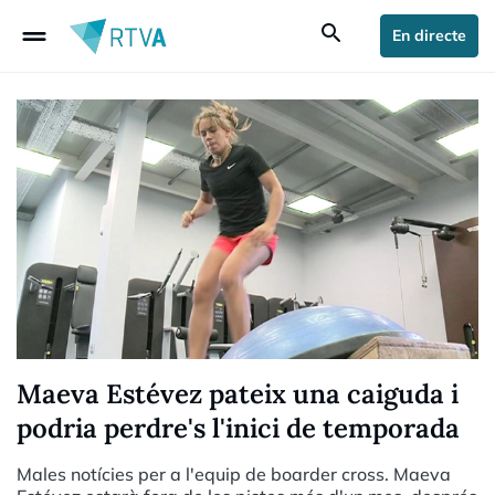
drag_handle
search
En directe
Maeva Estévez pateix una caiguda i
podria perdre's l'inici de temporada
Males notícies per a l'equip de boarder cross. Maeva