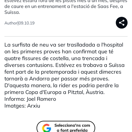
Estévez estarà fora de les pistes més d'un mes, després
de caure en un entrenament a l'estació de Saas Fee, a
Suïssa.
share
|
Author
09.10.19
La surfista de neu va ser traslladada a l'hospital
on les primeres proves han confirmat que té
quatre fissures de costella, una trencada i
diverses contusions. Estévez es trobava a Suïssa
fent part de la
pretemporada
i aquest dimecres
tornarà a Andorra per passar més proves.
D'aquesta manera, la
rider
es podria perdre la
primera Copa d'Europa a
Pitztal
, Àustria.
Informa: Joel Romero
Imatges: Arxiu