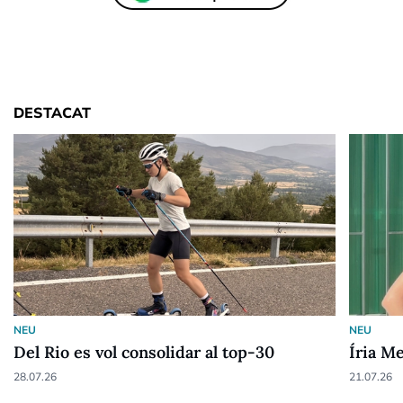
DESTACAT
NEU
NEU
Del Rio es vol consolidar al top-30
Íria M
28.07.26
21.07.26