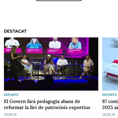
DESTACAT
ESPORTS
ESPORTS
El Govern farà pedagogia abans de
87 cont
reformar la llei de patrocinis esportius
2025 a
18.06.26
16.06.26