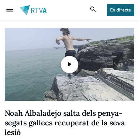
drag_handle
search
En directe
Noah Albaladejo salta dels penya-
segats gallecs recuperat de la seva
lesió