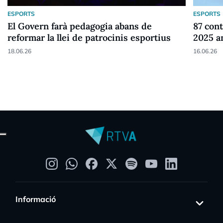
ESPORTS
ESPORTS
El Govern farà pedagogia abans de
87 cont
reformar la llei de patrocinis esportius
2025 a
18.06.26
16.06.26
Informació