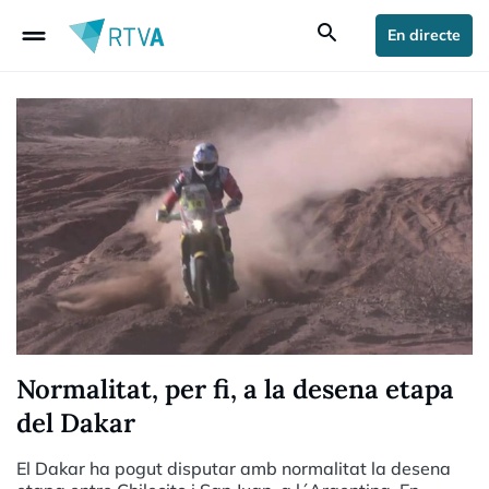
drag_handle
search
En directe
Normalitat, per fi, a la desena etapa
del Dakar
El Dakar ha pogut disputar amb normalitat la desena