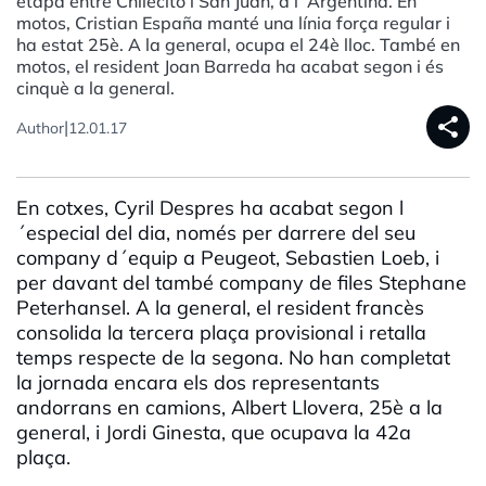
etapa entre Chilecito i San Juan, a l´Argentina. En
motos, Cristian España manté una línia força regular i
ha estat 25è. A la general, ocupa el 24è lloc. També en
motos, el resident Joan Barreda ha acabat segon i és
cinquè a la general.
share
|
Author
12.01.17
En cotxes, Cyril Despres ha acabat segon l
´especial del dia, només per darrere del seu
company d´equip a Peugeot, Sebastien Loeb, i
per davant del també company de files Stephane
Peterhansel. A la general, el resident francès
consolida la tercera plaça provisional i retalla
temps respecte de la segona. No han completat
la jornada encara els dos representants
andorrans en camions, Albert Llovera, 25è a la
general, i Jordi Ginesta, que ocupava la 42a
plaça.