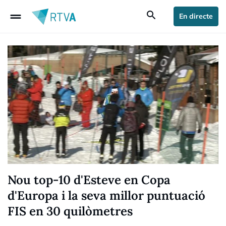
drag_handle
search
En directe
Nou top-10 d'Esteve en Copa
d'Europa i la seva millor puntuació
FIS en 30 quilòmetres