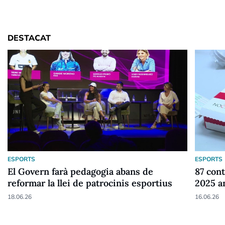
DESTACAT
ESPORTS
ESPORTS
El Govern farà pedagogia abans de
87 cont
reformar la llei de patrocinis esportius
2025 a
18.06.26
16.06.26