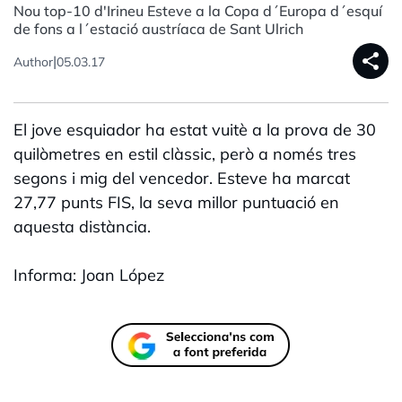
Nou top-10 d'Irineu Esteve a la Copa d´Europa d´esquí
de fons a l´estació austríaca de Sant Ulrich
share
|
Author
05.03.17
El jove esquiador ha estat vuitè a la prova de 30
quilòmetres en estil clàssic, però a només tres
segons i mig del vencedor. Esteve ha marcat
27,77 punts FIS, la seva millor puntuació en
aquesta distància.
Informa: Joan López