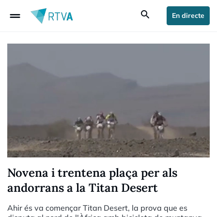
drag_handle
search
En directe
Novena i trentena plaça per als
andorrans a la Titan Desert
Ahir és va començar Titan Desert, la prova que es