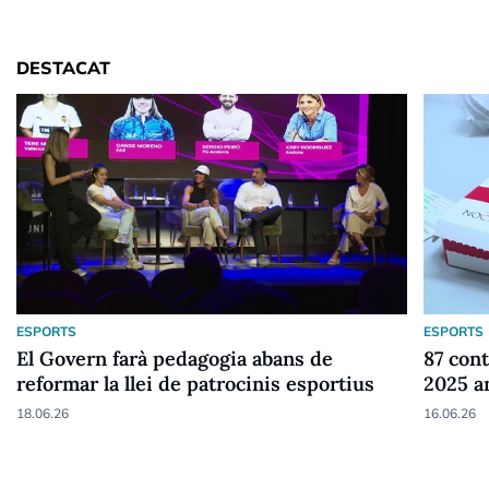
DESTACAT
ESPORTS
ESPORTS
El Govern farà pedagogia abans de
87 cont
reformar la llei de patrocinis esportius
2025 a
18.06.26
16.06.26