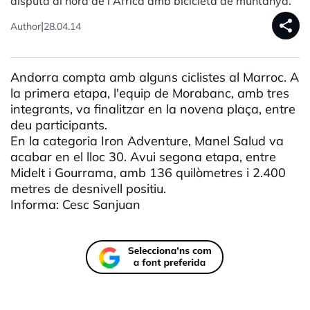
disputa al nord de l'Àfrica amb bicicleta de muntanya.
share
|
Author
28.04.14
Andorra compta amb alguns ciclistes al Marroc. A
la primera etapa, l'equip de Morabanc, amb tres
integrants, va finalitzar en la novena plaça, entre
deu participants.
En la categoria Iron Adventure, Manel Salud va
acabar en el lloc 30. Avui segona etapa, entre
Midelt i Gourrama, amb 136 quilòmetres i 2.400
metres de desnivell positiu.
Informa: Cesc Sanjuan