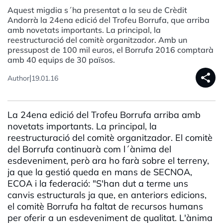
Aquest migdia s´ha presentat a la seu de Crèdit
Andorrà la 24ena edició del Trofeu Borrufa, que arriba
amb novetats importants. La principal, la
reestructuració del comitè organitzador. Amb un
pressupost de 100 mil euros, el Borrufa 2016 comptarà
amb 40 equips de 30 països.
share
|
Author
19.01.16
La 24ena edició del Trofeu Borrufa arriba amb
novetats importants. La principal, la
reestructuració del comitè organitzador. El comitè
del Borrufa continuarà com l´ànima del
esdeveniment, però ara ho farà sobre el terreny,
ja que la gestió queda en mans de SECNOA,
ECOA i la federació: "S'han dut a terme uns
canvis estructurals ja que, en anteriors edicions,
el comitè Borrufa ha faltat de recursos humans
per oferir a un esdeveniment de qualitat. L'ànima