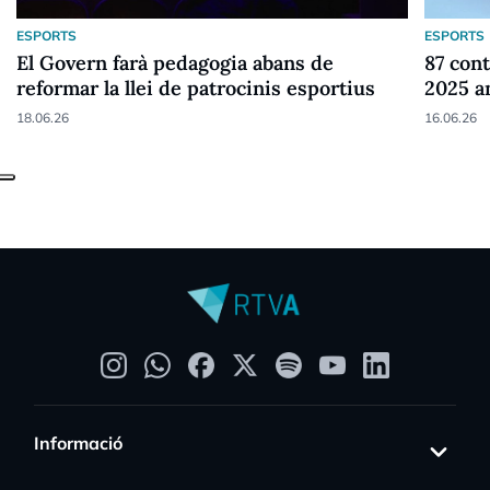
ESPORTS
ESPORTS
El Govern farà pedagogia abans de
87 cont
reformar la llei de patrocinis esportius
2025 a
18.06.26
16.06.26
Informació