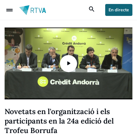
drag_handle
search
En directe
Novetats en l'organització i els
participants en la 24a edició del
Trofeu Borrufa