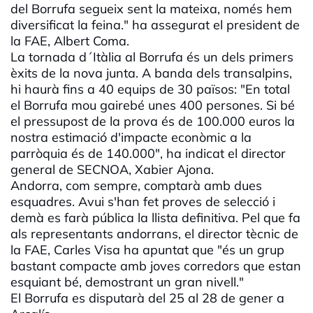
del Borrufa segueix sent la mateixa, només hem
diversificat la feina." ha assegurat el president de
la FAE, Albert Coma.
La tornada d´Itàlia al Borrufa és un dels primers
èxits de la nova junta. A banda dels transalpins,
hi haurà fins a 40 equips de 30 països: "En total
el Borrufa mou gairebé unes 400 persones. Si bé
el pressupost de la prova és de 100.000 euros la
nostra estimació d'impacte econòmic a la
parròquia és de 140.000", ha indicat el director
general de SECNOA, Xabier Ajona.
Andorra, com sempre, comptarà amb dues
esquadres. Avui s'han fet proves de selecció i
demà es farà pública la llista definitiva. Pel que fa
als representants andorrans, el director tècnic de
la FAE, Carles Visa ha apuntat que "és un grup
bastant compacte amb joves corredors que estan
esquiant bé, demostrant un gran nivell."
El Borrufa es disputarà del 25 al 28 de gener a