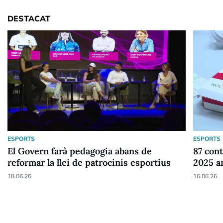
DESTACAT
ESPORTS
ESPORTS
El Govern farà pedagogia abans de
87 cont
reformar la llei de patrocinis esportius
2025 a
18.06.26
16.06.26