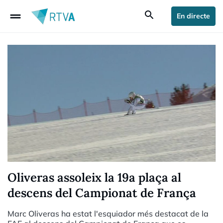
drag_handle
search
En directe
Oliveras assoleix la 19a plaça al
descens del Campionat de França
Marc Oliveras ha estat l'esquiador més destacat de la