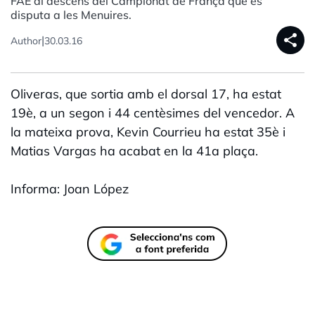
FAE al descens del Campionat de França que es
disputa a les Menuires.
share
|
Author
30.03.16
Oliveras, que sortia amb el dorsal 17, ha estat
19è, a un segon i 44 centèsimes del vencedor. A
la mateixa prova, Kevin Courrieu ha estat 35è i
Matias Vargas ha acabat en la 41a plaça.
Informa: Joan López