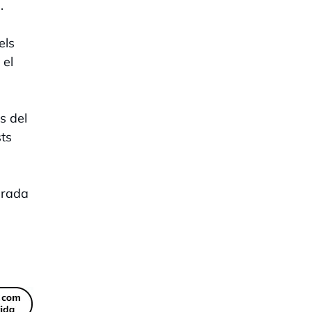
.
els
 el
s del
sts
Prada