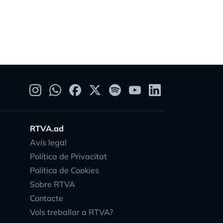
RTVA.ad
Avís legal
Política de Privacitat
Política de Cookies
Sobre RTVA
Contacte
Vols treballar a RTVA?