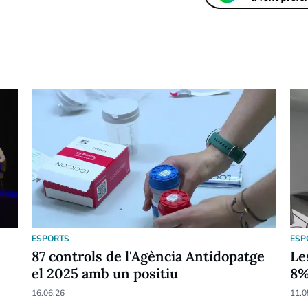
ESPORTS
ESP
87 controls de l'Agència Antidopatge
Le
el 2025 amb un positiu
8
16.06.26
11.0