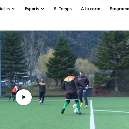
ícies
Esports
EI Temps
A la carta
Programa