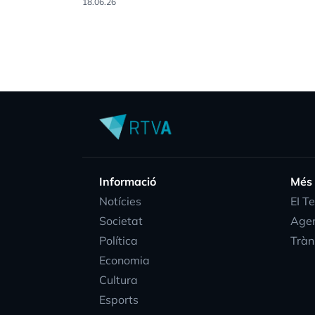
18.06.26
Informació
Més
Notícies
EI T
Societat
Age
Política
Tràn
Economia
Cultura
Esports