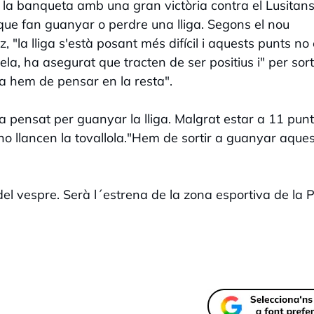
la banqueta amb una gran victòria contra el Lusitans
 que fan guanyar o perdre una lliga. Segons el nou
 "la lliga s'està posant més difícil i aquests punts no 
a, ha asegurat que tracten de ser positius i" per sort
ara hem de pensar en la resta".
va pensat per guanyar la lliga. Malgrat estar a 11 punt
no llancen la tovallola."Hem de sortir a guanyar aque
 del vespre. Serà l´estrena de la zona esportiva de la 