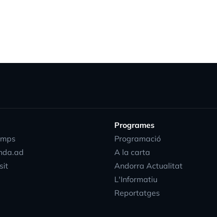
Programes
emps
Programació
nda.ad
A la carta
sit
Andorra Actualitat
L'Informatiu
Reportatges