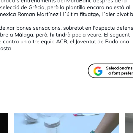
rporat als entrenaments del MoraBanc després de la
elecció de Grècia, però la plantilla encara no està al
mexicà Roman Martínez i l´últim fitxatge, l´aler pivot 
eixar bones sensacions, sobretot en l'aspecte defensi
bre a Màlaga, però, hi tindrà poc a veure. El següent
 contra un altre equip ACB, el Joventut de Badalona.
losta