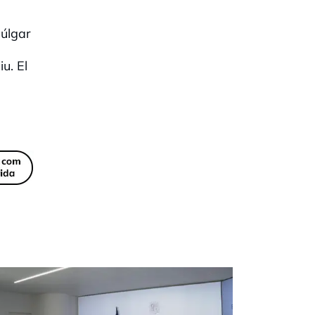
búlgar
u. El