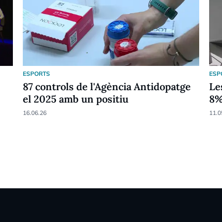
ESPORTS
ESP
87 controls de l'Agència Antidopatge
Le
el 2025 amb un positiu
8
16.06.26
11.0