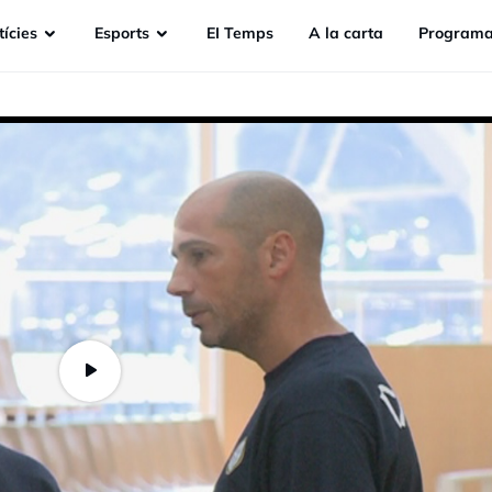
ícies
Esports
EI Temps
A la carta
Programa