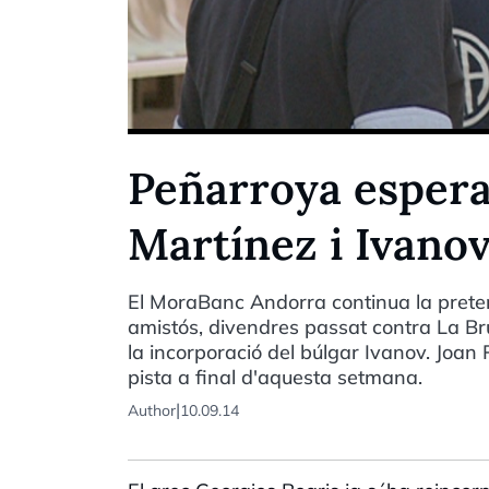
Peñarroya espera
Martínez i Ivanov
El MoraBanc Andorra continua la prete
amistós, divendres passat contra La Br
la incorporació del búlgar Ivanov. Joan
pista a final d'aquesta setmana.
|
Author
10.09.14