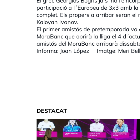
El grec Georgios Bogris ja s´ha reinco
participació a l´Europeu de 3x3 amb la s
complet. Els propers a arribar seran el 
Kaloyan Ivanov.
El primer amistós de pretemporada va d
MoraBanc que obrirà la lliga el 4 d´octu
amistós del MoraBanc arribarà dissabte
Informa: Joan López Imatge: Meri Bel
DESTACAT