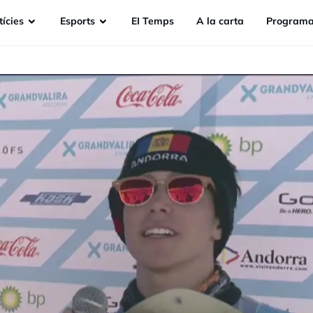
ícies
Esports
EI Temps
A la carta
Programa