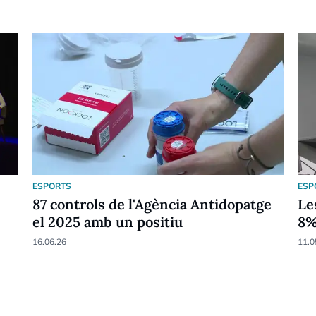
ESPORTS
ESP
87 controls de l'Agència Antidopatge
Le
el 2025 amb un positiu
8
16.06.26
11.0