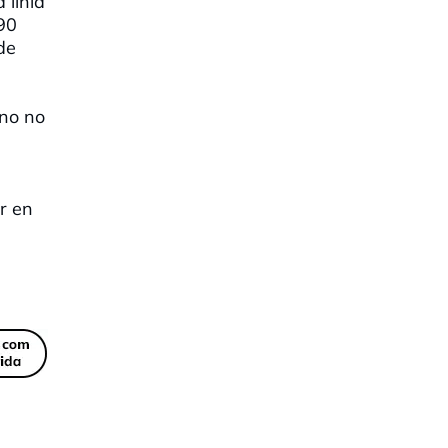
 línia
 90
de
no no
ir en