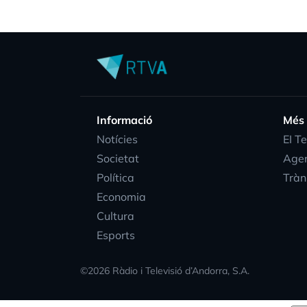
Informació
Més
Notícies
EI T
Societat
Age
Política
Tràn
Economia
Cultura
Esports
©
2026
Ràdio i Televisió d’Andorra, S.A.