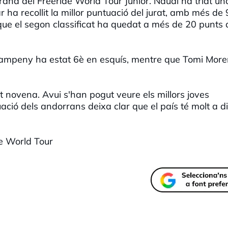
ana del Freeride World Tour Júnior. Naudi ha triat una
r ha recollit la millor puntuació del jurat, amb més de
 que el segon classificat ha quedat a més de 20 punts 
ampeny ha estat 6è en esquís, mentre que Tomi More
at novena. Avui s'han pogut veure els millors joves
ació dels andorrans deixa clar que el país té molt a d
e World Tour