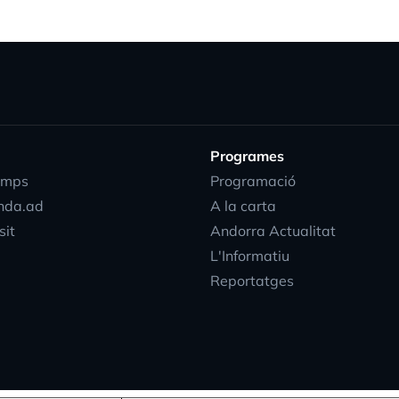
Programes
emps
Programació
nda.ad
A la carta
sit
Andorra Actualitat
L'Informatiu
Reportatges