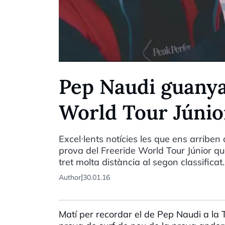
Pep Naudi guanya
World Tour Júnio
Excel·lents notícies les que ens arribe
prova del Freeride World Tour Júnior que
tret molta distància al segon classificat.
|
Author
30.01.16
Matí per recordar el de Pep Naudi a la 