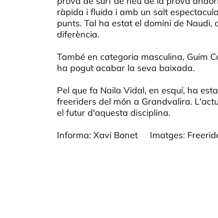
prova de surf de neu de la prova andorr
ràpida i fluida i amb un salt espectacula
punts. Tal ha estat el domini de Naudi,
diferència.
També en categoria masculina, Guim C
ha pogut acabar la seva baixada.
Pel que fa Naila Vidal, en esquí, ha est
freeriders del món a Grandvalira. L'actu
el futur d'aquesta disciplina.
Informa: Xavi Bonet Imatges: Freerid