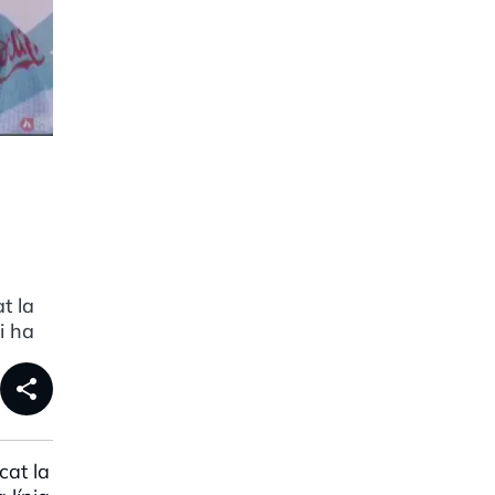
t la
i ha
share
cat la