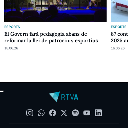
ESPORTS
ESPORTS
El Govern farà pedagogia abans de
87 cont
reformar la llei de patrocinis esportius
2025 a
18.06.26
16.06.26