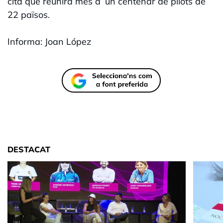
cita que reunirà més d´un centenar de pilots de
22 països.
Informa: Joan López
DESTACAT