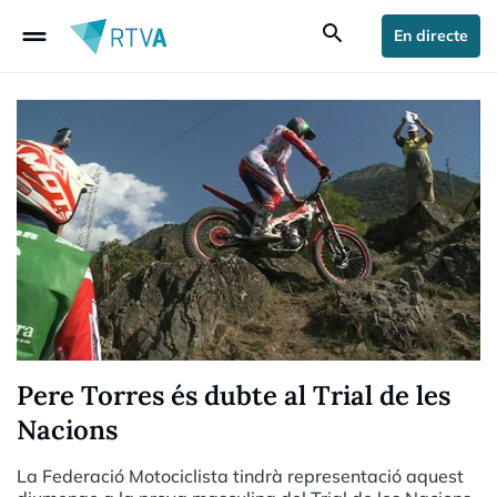
drag_handle
search
En directe
Pere Torres és dubte al Trial de les
Nacions
La Federació Motociclista tindrà representació aquest