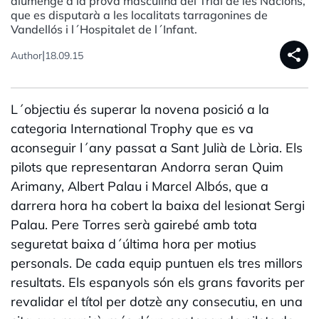
diumenge a la prova masculina del Trial de les Nacions,
que es disputarà a les localitats tarragonines de
Vandellós i l´Hospitalet de l´Infant.
share
|
Author
18.09.15
L´objectiu és superar la novena posició a la
categoria International Trophy que es va
aconseguir l´any passat a Sant Julià de Lòria. Els
pilots que representaran Andorra seran Quim
Arimany, Albert Palau i Marcel Albós, que a
darrera hora ha cobert la baixa del lesionat Sergi
Palau. Pere Torres serà gairebé amb tota
seguretat baixa d´última hora per motius
personals. De cada equip puntuen els tres millors
resultats. Els espanyols són els grans favorits per
revalidar el títol per dotzè any consecutiu, en una