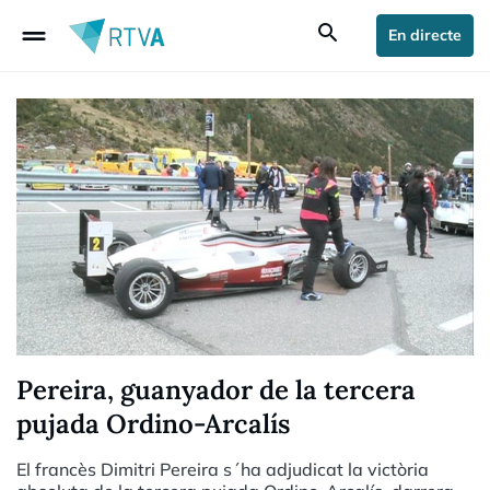
drag_handle
search
En directe
Pereira, guanyador de la tercera
pujada Ordino-Arcalís
El francès Dimitri Pereira s´ha adjudicat la victòria