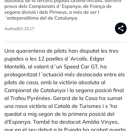
absoluta de la tercera pujada Ordino-Arcalís, darrera
prova dels Campionats d´Espanya, de França de
segona divisió i dels Pirineus, a més de ser l
´antepenúltima del de Catalunya.
share
|
Author
01.10.17
Una quarantena de pilots han disputat les tres
pujades a les 12 paelles d´Arcalís. Edgar
Montellà, al volant d´un Speed Car GT, ha
protagonitzat l´actuació més destacada entre els
pilots de casa, amb la victòria absoluta al
Campionat de Catalunya i la segona posició final
al Trofeu Pyrénées. Gerard de la Casa ha sumat
una nova victòria al Català de Turismes i s´ha
quedat a mig segon de la primera posició del
d'Espanya. També ha destacat Amàlia Vinyes,
que en el seu debut a la Pujada ha acabat quarta