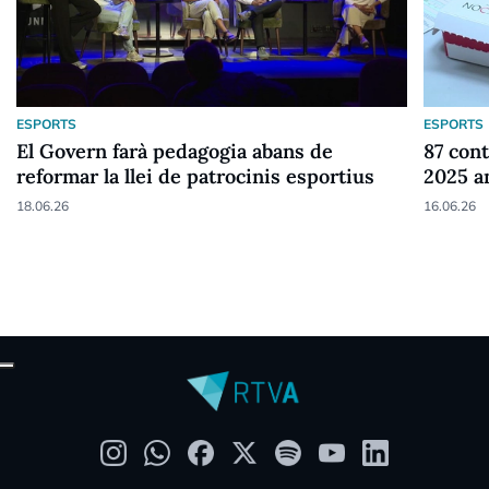
ESPORTS
ESPORTS
El Govern farà pedagogia abans de
87 cont
reformar la llei de patrocinis esportius
2025 a
18.06.26
16.06.26