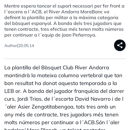
Mentre espera tancar el suport necessari per fer front a
l´ascens a l´ACB, el River Andorra MoraBanc va
definint la plantilla per militar a la màxima categoria
del bàsquet espanyol. A banda dels tres jugadors que
tenen contracte, tres efectius més tenen molts números
per continuar a l´equip de Joan Peñarroya.
share
|
Author
20.05.14
La plantilla del Bàsquet Club River Andorra
mantindrà la mateixa columna vertebral que tan
bon resultat ha donat aquesta temporada a la
LEB or. A banda del jugador franquícia del darrer
curs, Jordi Trias, de l´escorta David Navarro i de l
´aler Asier Zengotitabengoa, tots tres amb un
any més de contracte, tres jugadors més tenen
molts números per continuar a l´ACB.Són l´aler