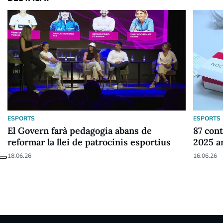
ESPORTS
ESPORTS
El Govern farà pedagogia abans de
87 cont
reformar la llei de patrocinis esportius
2025 a
18.06.26
16.06.26