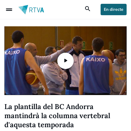
drag_handle
search
En directe
La plantilla del BC Andorra
mantindrà la columna vertebral
d'aquesta temporada