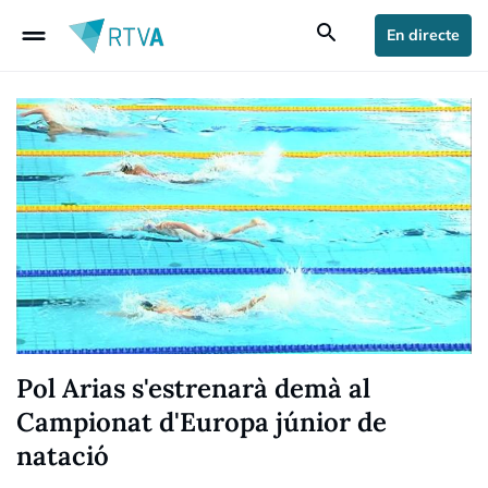
drag_handle
search
En directe
Pol Arias s'estrenarà demà al
Campionat d'Europa júnior de
natació