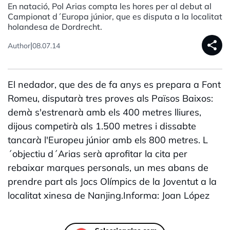
En natació, Pol Arias compta les hores per al debut al
Campionat d´Europa júnior, que es disputa a la localitat
holandesa de Dordrecht.
share
|
Author
08.07.14
El nedador, que des de fa anys es prepara a Font
Romeu, disputarà tres proves als Països Baixos:
demà s'estrenarà amb els 400 metres lliures,
dijous competirà als 1.500 metres i dissabte
tancarà l'Europeu júnior amb els 800 metres. L
´objectiu d´Arias serà aprofitar la cita per
rebaixar marques personals, un mes abans de
prendre part als Jocs Olímpics de la Joventut a la
localitat xinesa de Nanjing.Informa: Joan López