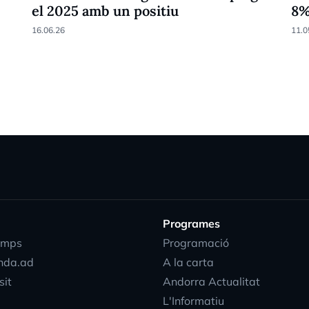
el 2025 amb un positiu
8
16.06.26
11.0
Programes
emps
Programació
nda.ad
A la carta
sit
Andorra Actualitat
L'Informatiu