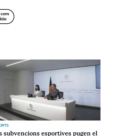
ORTS
ESPORTS
s subvencions esportives pugen el
Festival d