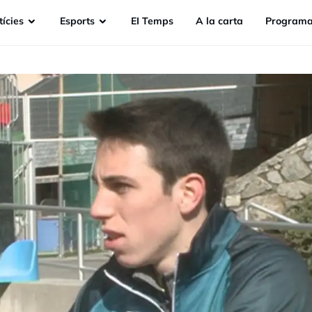
ícies
Esports
EI Temps
A la carta
Programa