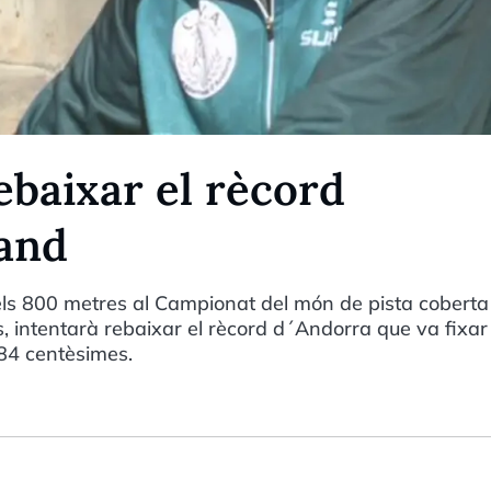
ebaixar el rècord
land
dels 800 metres al Campionat del món de pista coberta
, intentarà rebaixar el rècord d´Andorra que va fixar
84 centèsimes.