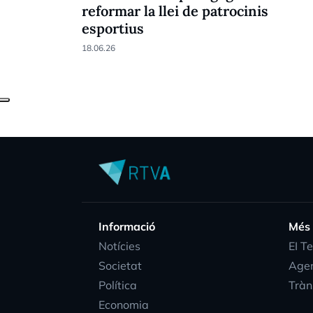
reformar la llei de patrocinis
esportius
18.06.26
Informació
Més
Notícies
EI T
Societat
Age
Política
Tràn
Economia