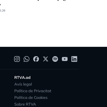
%
Racing (6-
5.26
05.04.26
RTVA.ad
Avís legal
Política de Privacitat
Política de Cookies
Sobre RTVA