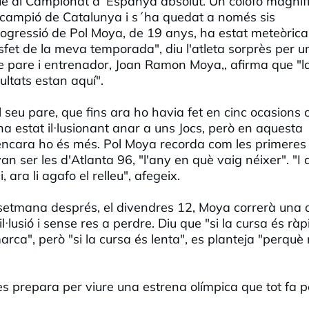
uè al Campionat d´Espanya absolut. Un colofó magníf
campió de Catalunya i s´ha quedat a només sis
ogressió de Pol Moya, de 19 anys, ha estat meteòrica 
isfet de la meva temporada", diu l'atleta sorprès per u
sue pare i entrenador, Joan Ramon Moya,, afirma que "l
ultats estan aquí".
l seu pare, que fins ara ho havia fet en cinc ocasions
ha estat il·lusionant anar a uns Jocs, però en aquesta
 encara ho és més. Pol Moya recorda com les primeres
 ser les d'Atlanta 96, "l'any en què vaig néixer". "I 
 ara li agafo el relleu", afegeix.
 setmana després, el divendres 12, Moya correrà una 
lusió i sense res a perdre. Diu que "si la cursa és ràp
marca", però "si la cursa és lenta", es planteja "perquè
 es prepara per viure una estrena olímpica que tot fa 