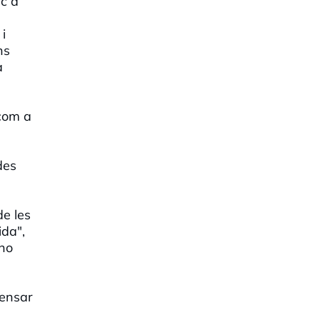
ic a
i
ns
a
 com a
des
de les
ida",
 no
pensar