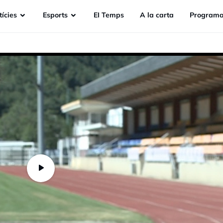
ícies
Esports
EI Temps
A la carta
Programa