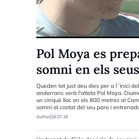
Pol Moya es prepa
somni en els seus
Queden tot just deu dies per a l´inici d
andorrans serà l'atleta Pol Moya. Diume
un cinquè lloc en els 800 metres al Cam
somni al costat del seu pare i entrena
|
Author
26.07.16