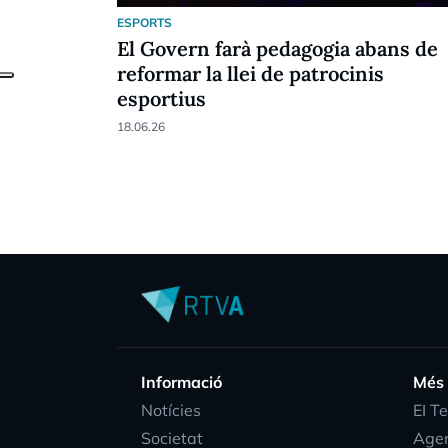
ESPORTS
El Govern farà pedagogia abans de
reformar la llei de patrocinis
esportius
18.06.26
Informació
Més
Notícies
EI T
Societat
Age