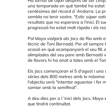
Ha tornat de Gijón després de ser cinq
una temporada en què també ha estat 
centèsimes del rècord d´Andorra. La pr
sembla no tenir sostre. "Estic súper sat
resultats que no esperava a l'inici. El 
progressió ha estat molt ràpida i els res
Pol Moya viatjarà als Jocs de Rio amb e
tècnic de Toni Bernadó. Per ell sempre 
ocasió en què acompanyarà el seu fill,
olimpíades del seu pare amb Bernadó van
de llavors hi ha anat a totes amb el Toni,
Els Jocs començaran el 5 d'agost i una
sèries dels 800 metres amb la màxima il·
l'objectiu serà "intentar aguantar i fer 
somiar amb la semifinal".
A deu dies per a l´inici dels Jocs, Moya
que tindrà continuïtat.