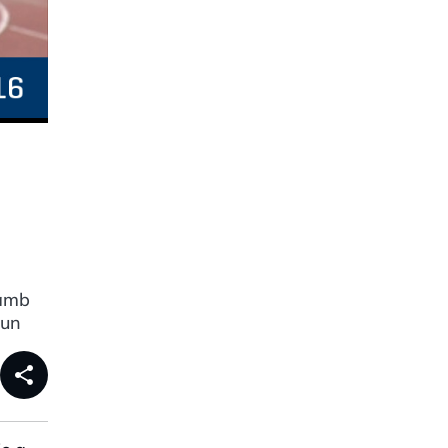
 amb
 un
share