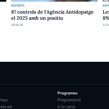
ESPORTS
ESP
87 controls de l'Agència Antidopatge
Le
el 2025 amb un positiu
8
16.06.26
11.0
Programes
emps
Programació
nda.ad
A la carta