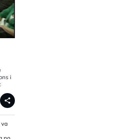
è
ons i
c
share
t va
a no