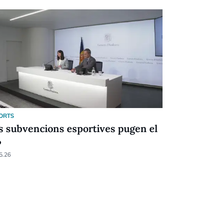
ORTS
ESPORTS
s subvencions esportives pugen el
Festival d
%
Racing (6-
5.26
05.04.26