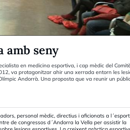
va amb seny
cialista en medicina esportiva, i cap mèdic del Comit
12, va protagonitzar ahir una xerrada entorn les lesi
 Olímpic Andorrà. Una proposta que va reunir un públi
adors, personal mèdic, directius i aficionats a l´espor
entre de congressos d´Andorra la Vella per assistir la
obre lesions esportives. La creixent pràctica esportiv