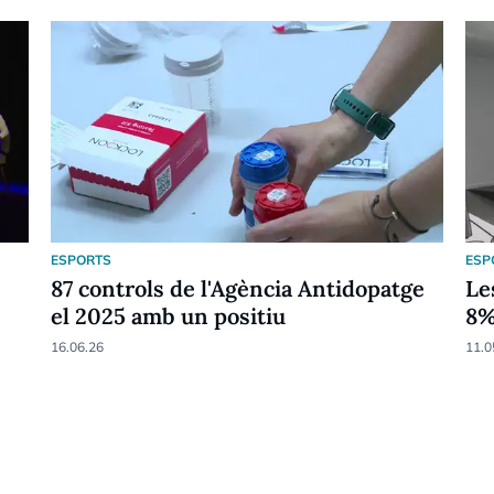
ESPORTS
ESP
87 controls de l'Agència Antidopatge
Le
el 2025 amb un positiu
8
16.06.26
11.0