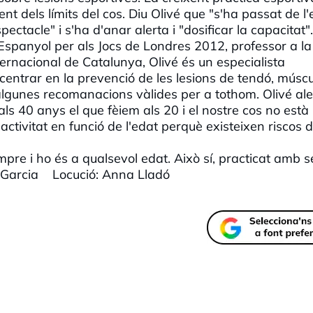
 dels límits del cos. Diu Olivé que "s'ha passat de l'
pectacle" i s'ha d'anar alerta i "dosificar la capacitat".
spanyol per als Jocs de Londres 2012, professor a la
nternacional de Catalunya, Olivé és un especialista
centrar en la prevenció de les lesions de tendó, múscul
r algunes recomanacions vàlides per a tothom. Olivé ale
r als 40 anys el que fèiem als 20 i el nostre cos no està
ctivitat en funció de l'edat perquè existeixen riscos 
sempre i ho és a qualsevol edat. Això sí, practicat amb s
 Garcia Locució: Anna Lladó