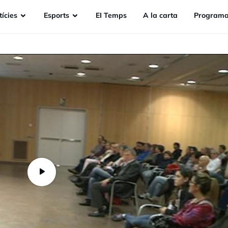
ícies
Esports
EI Temps
A la carta
Programa