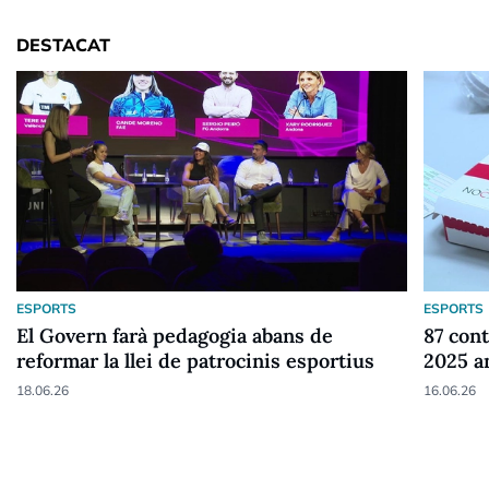
DESTACAT
ESPORTS
ESPORTS
El Govern farà pedagogia abans de
87 cont
reformar la llei de patrocinis esportius
2025 a
18.06.26
16.06.26