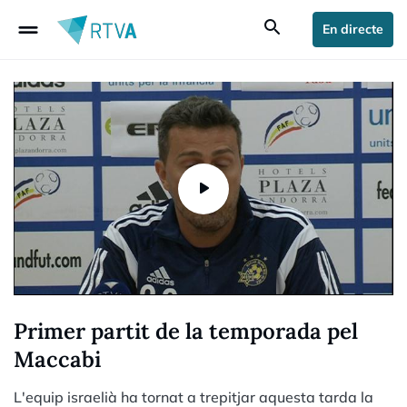
drag_handle
search
En directe
Primer partit de la temporada pel
Maccabi
L'equip israelià ha tornat a trepitjar aquesta tarda la