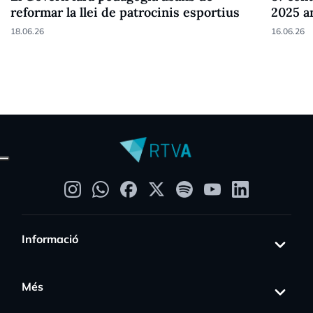
reformar la llei de patrocinis esportius
2025 a
18.06.26
16.06.26
Informació
Més