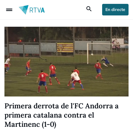
drag_handle
search
En directe
Primera derrota de l'FC Andorra a
primera catalana contra el
Martinenc (1-0)