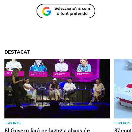
DESTACAT
ESPORTS
ESPORTS
El Govern farà pedagogia abans de
87 cont